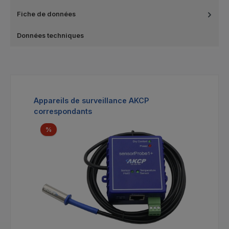
Fiche de données
Données techniques
Ignorer la galerie de produits
Appareils de surveillance AKCP
correspondants
Réduction
%