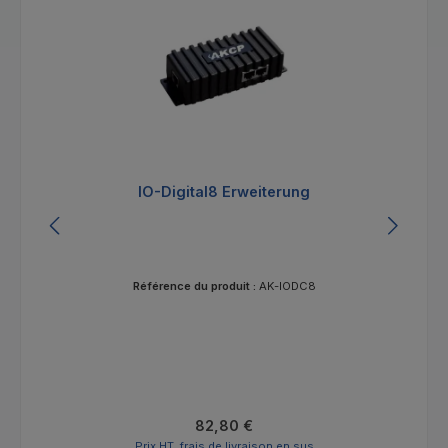
IO-Digital8 Erweiterung
Référence du produit :
AK-IODC8
Prix régulier :
82,80 €
Prix HT, frais de livraison en sus