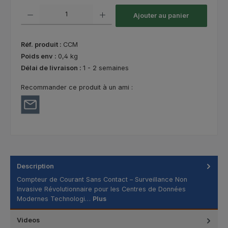
Quantité de produit : Entrez la quantité souhaitée ou utilisez les bouton
Ajouter au panier
Réf. produit :
CCM
Poids env :
0,4 kg
Délai de livraison :
1 - 2 semaines
Recommander ce produit à un ami :
Description
Compteur de Courant Sans Contact – Surveillance Non
Invasive Révolutionnaire pour les Centres de Données
Modernes Technologi…
Plus
Videos