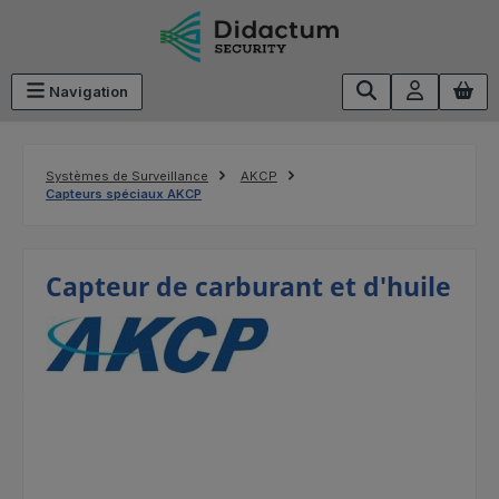
Passer au contenu principal
Navigation
Systèmes de Surveillance
AKCP
Capteurs spéciaux AKCP
Capteur de carburant et d'huile
Ignorer la galerie d'images