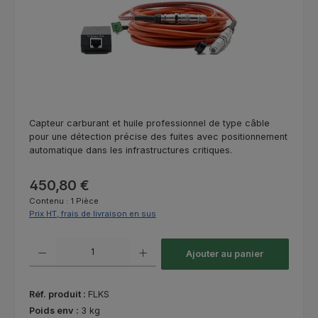
Capteur carburant et huile professionnel de type câble
pour une détection précise des fuites avec positionnement
automatique dans les infrastructures critiques.
Prix régulier :
450,80 €
Contenu :
1 Pièce
Prix HT, frais de livraison en sus
Quantité de produit : Entrez la quantité souhaitée ou utilisez les bouton
Ajouter au panier
Réf. produit :
FLKS
Poids env :
3 kg