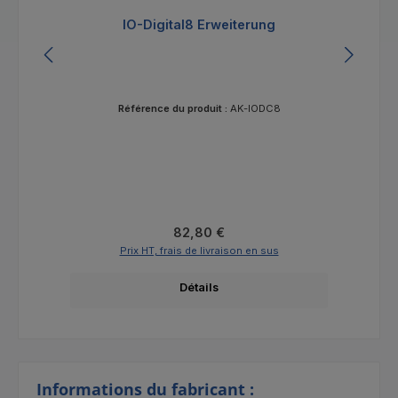
IO-Digital8 Erweiterung
Référence du produit :
AK-IODC8
Prix régulier :
82,80 €
Prix HT, frais de livraison en sus
Détails
Informations du fabricant :