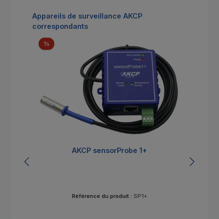
Ignorer la galerie de produits
Appareils de surveillance AKCP
correspondants
Réduction
%
AKCP sensorProbe 1+
Référence du produit :
SP1+