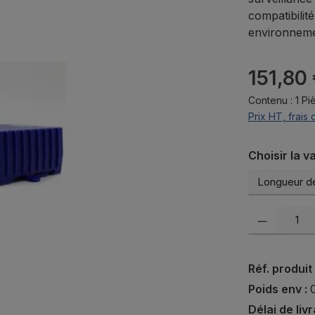
compatibilit
environnemen
Prix régulier 
151,80
Contenu :
1 Pi
Prix HT, frais 
Sélectionn
Choisir la v
Quantité de pr
Réf. produit
Poids env :
Délai de liv