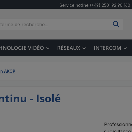
Service hotline
(+49) 2501 92 90 160
HNOLOGIE VIDÉO
RÉSEAUX
INTERCOM
on AKCP
tinu - Isolé
Professionne
surveillance