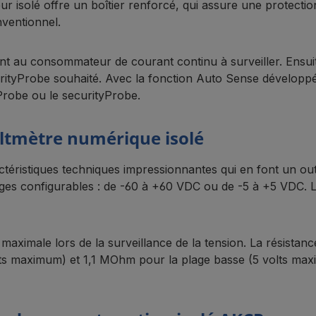
r isolé offre un boîtier renforcé, qui assure une protectio
ventionnel.
nt au consommateur de courant continu à surveiller. Ensui
rityProbe souhaité. Avec la fonction Auto Sense développ
robe ou le securityProbe.
oltmètre numérique isolé
ristiques techniques impressionnantes qui en font un outil
es configurables : de -60 à +60 VDC ou de -5 à +5 VDC. La
 maximale lors de la surveillance de la tension. La résistan
lts maximum) et 1,1 MOhm pour la plage basse (5 volts maxi