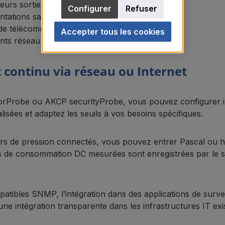
leurs sorties courant continu
Configurer
Refuser
ntations sans interruption
de télécommunications
Accepter tous les cookies
ents réseau
 continu via réseau ou Internet
rProbe ou AKCP securityProbe, vous pouvez configurer ind
isées et adaptez les seuils à vos besoins spécifiques.
eurs de pression connectés, vous pouvez entrer Pascal ou
s de consommation DC mesurées sont enregistrées par le 
atibles SNMP, l’intégration dans des applications de surve
 intégration transparente dans les infrastructures IT exist