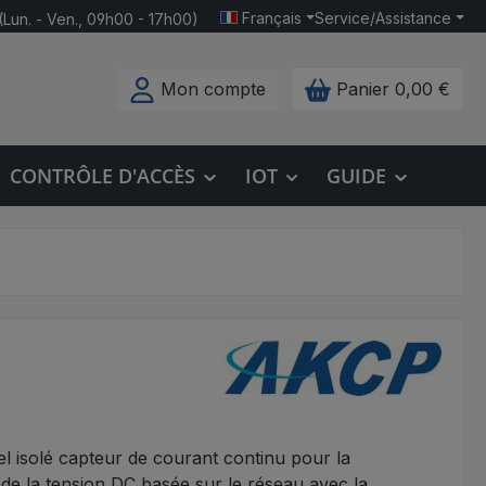
Français
Service/Assistance
(Lun. - Ven., 09h00 - 17h00)
Mon compte
Panier
0,00 €
CONTRÔLE D'ACCÈS
IOT
GUIDE
l isolé capteur de courant continu pour la
 de la tension DC basée sur le réseau avec la