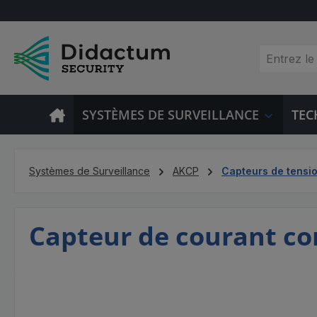
sser au contenu principal
Passer à la recherche
Passer à la navigation principale
SYSTÈMES DE SURVEILLANCE
TEC
Systèmes de Surveillance
AKCP
Capteurs de tensi
Capteur de courant con
Ignorer la galerie d'images