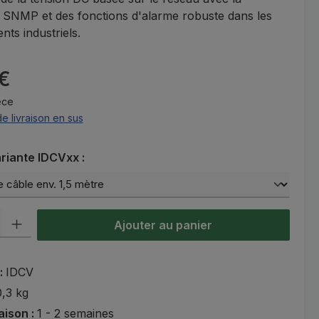
é SNMP et des fonctions d'alarme robuste dans les
ts industriels.
:
 €
èce
de livraison en sus
ez
ariante IDCVxx :
oduit : Entrez la quantité souhaitée ou utilisez les boutons pour aug
Ajouter au panier
 :
IDCV
0,3 kg
raison :
1 - 2 semaines