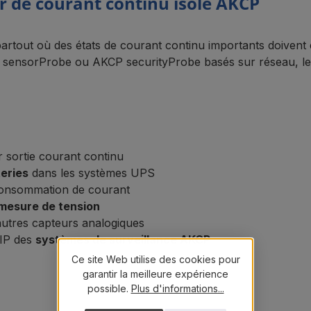
r de courant continu isolé AKCP
partout où des états de courant continu importants doivent 
P sensorProbe ou AKCP securityProbe basés sur réseau, l
r sortie courant continu
teries
dans les systèmes UPS
 consommation de courant
mesure de tension
autres capteurs analogiques
 IP des
systèmes de surveillance AKCP
Ce site Web utilise des cookies pour
garantir la meilleure expérience
possible.
Plus d'informations...