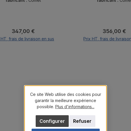
au cloud.
fabricant :
Comet
fabricant :
Come
Prix régulier :
Prix régulier
347,00 €
356,00 €
 HT, frais de livraison en sus
Prix HT, frais de livraiso
Ajouter au panier
Ajouter au pani
Ce site Web utilise des cookies pour
garantir la meilleure expérience
possible.
Plus d'informations...
Configurer
Refuser