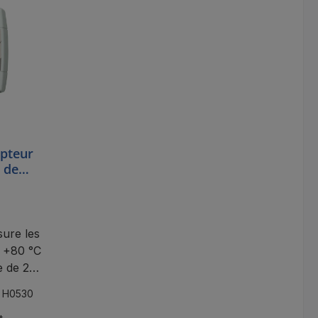
pteur
 de
e et 2
ure les
à +80 °C
e de 2
'une
:
H0530
oud.