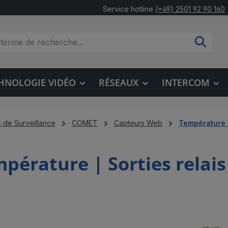
Service hotline
(+49) 2501 92 90 160
HNOLOGIE VIDÉO
RÉSEAUX
INTERCOM
 de Surveillance
COMET
Capteurs Web
Température |
pérature | Sorties relais