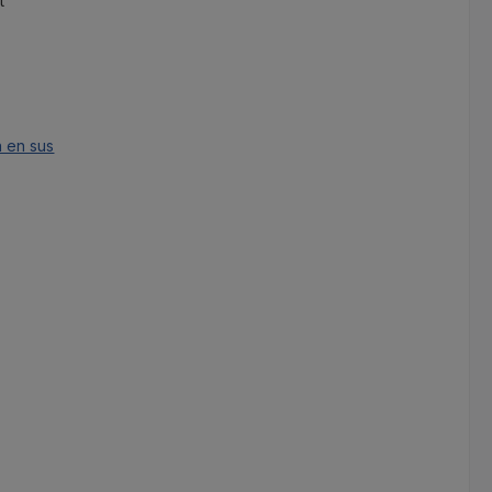
t
 :
n en sus
er