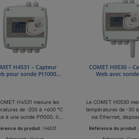
MET H4531 – Capteur
COMET H0530 – Ca
b pour sonde Pt1000
Web avec sonde
terne, 2 sorties relais
température intern
sorties relais
COMET H4531 mesure les
Le COMET H0530 mes
ratures de -200 à +600 °C
températures de -30 
ce à une sonde Pt1000. Il
via Ethernet, dispos
 une connectivité Ethernet,
sorties relais et d
érence du produit :
H4531
Référence du produit 
ies relais et une intégration
connectivité au cl