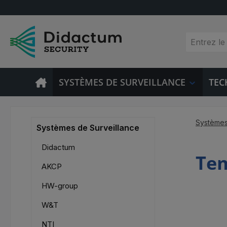
sser au contenu principal
Passer à la recherche
Passer à la navigation principale
SYSTÈMES DE SURVEILLANCE
TEC
Systèmes
Systèmes de Surveillance
Didactum
Tem
AKCP
HW-group
W&T
NTI