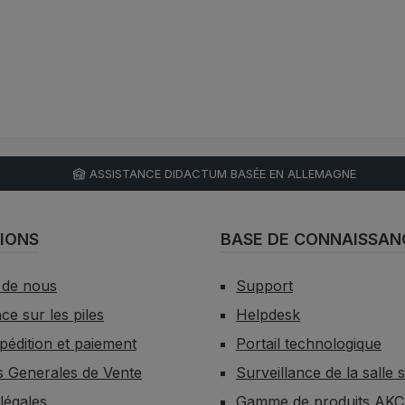
ASSISTANCE DIDACTUM BASÉE EN ALLEMAGNE
IONS
BASE DE CONNAISSAN
 de nous
Support
e sur les piles
Helpdesk
xpédition et paiement
Portail technologique
s Generales de Vente
Surveillance de la salle 
légales
Gamme de produits AK