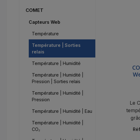
COMET
Capteurs Web
Température
Température | Sorties
relais
Température | Humidité
CO
We
Température | Humidité |
ex
Pression | Sorties relais
Température | Humidité |
Pression
Le 
tempé
Température | Humidité | Eau
grâ
Température | Humidité |
offre
CO₂
Réf
2 sort