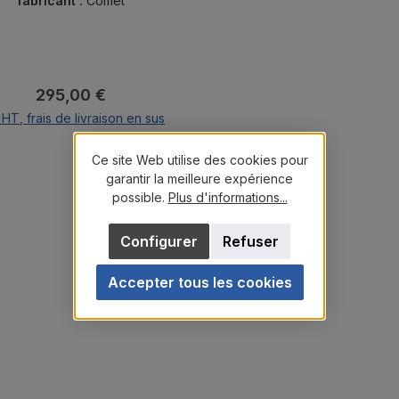
d'altitude.
fabricant :
Comet
Prix régulier :
295,00 €
 HT, frais de livraison en sus
Ajouter au panier
Ce site Web utilise des cookies pour
garantir la meilleure expérience
possible.
Plus d'informations...
Configurer
Refuser
Accepter tous les cookies