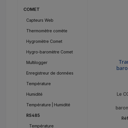
COMET
Capteurs Web
Thermomètre comète
Hygromètre Comet
Hygro-baromètre Comet
Tra
Multilogger
baro
Enregistreur de données
Température
Le C
Humidité
Température | Humidité
barom
grâ
RS485
Réf
M
Température