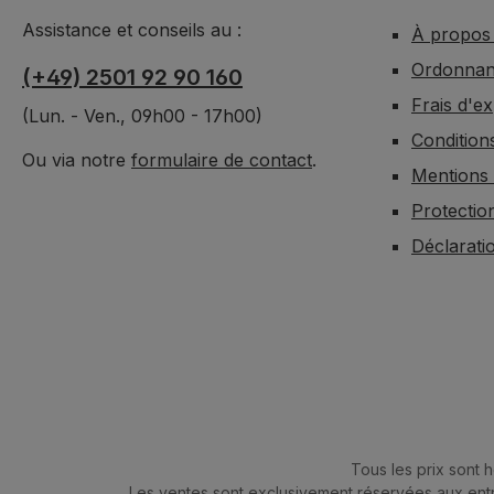
Assistance et conseils au :
À propos
Ordonnanc
(+49) 2501 92 90 160
Frais d'e
(Lun. - Ven., 09h00 - 17h00)
Condition
Ou via notre
formulaire de contact
.
Mentions 
Protectio
Déclaratio
Tous les prix sont 
Les ventes sont exclusivement réservées aux entre