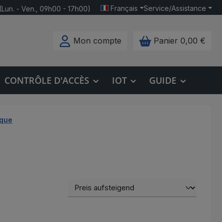
Français
Service/Assistance
(Lun. - Ven., 09h00 - 17h00)
Mon compte
Panier
0,00 €
CONTRÔLE D'ACCÈS
IOT
GUIDE
ique