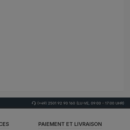
(+49) 2501 92 90 160 (LU-VE, 09:00 - 17:00 UHR)
CES
PAIEMENT ET LIVRAISON