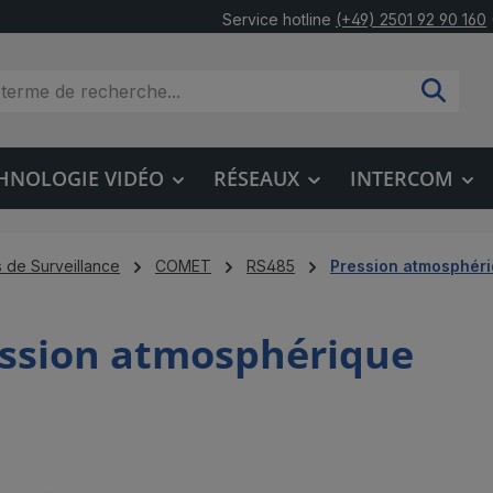
Service hotline
(+49) 2501 92 90 160
HNOLOGIE VIDÉO
RÉSEAUX
INTERCOM
 de Surveillance
COMET
RS485
Pression atmosphér
ssion atmosphérique