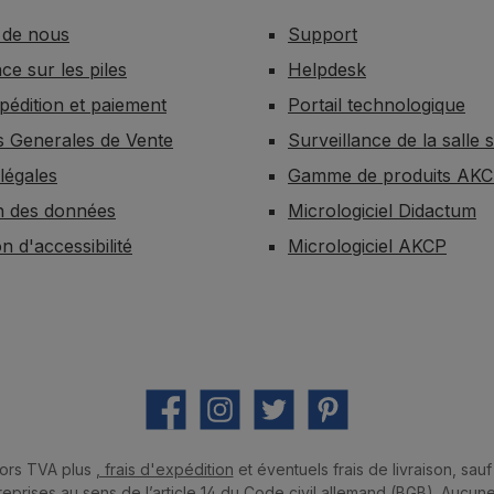
 de nous
Support
e sur les piles
Helpdesk
xpédition et paiement
Portail technologique
s Generales de Vente
Surveillance de la salle 
légales
Gamme de produits AK
n des données
Micrologiciel Didactum
n d'accessibilité
Micrologiciel AKCP
Facebook
Instagram
Twitter
Pinterest
hors TVA plus
, frais d'expédition
et éventuels frais de livraison, sauf 
prises au sens de l’article 14 du Code civil allemand (BGB). Aucun