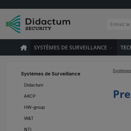
sser au contenu principal
Passer à la recherche
Passer à la navigation principale
SYSTÈMES DE SURVEILLANCE
TEC
Systèmes
Systèmes de Surveillance
Didactum
Pre
AKCP
HW-group
W&T
NTI