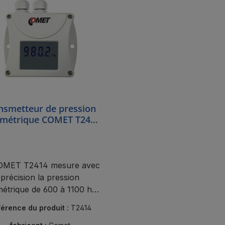
nsmetteur de pression
métrique COMET T2414
RS485
OMET T2414 mesure avec
précision la pression
étrique de 600 à 1100 hPa
ce à son interface RS485
érence du produit :
T2414
odbus et sa correction