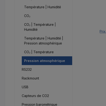
Température | Humidité
CO₂
CO₂ | Température |
Humidité
Prix
Température | Humidité |
Pression atmosphérique
CO₂ | Température
Pression atmosphérique
RS232
Rackmount
USB
Capteurs de CO2
Pression barométrique