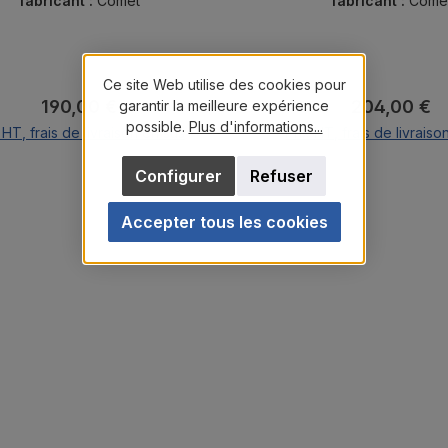
ans maximum.
fabricant :
Comet
fabricant :
Come
Ce site Web utilise des cookies pour
Prix régulier :
Prix régulier
190,00 €
204,00 €
garantir la meilleure expérience
possible.
Plus d'informations...
 HT, frais de livraison en sus
Prix HT, frais de livraiso
Ajouter au panier
Ajouter au pani
Configurer
Refuser
Accepter tous les cookies