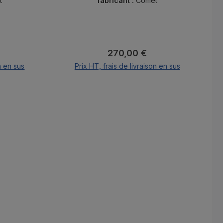
jusqu'à 10 ans.
t
fabricant :
Comet
 :
Prix régulier :
270,00 €
n en sus
Prix HT, frais de livraison en sus
er
Ajouter au panier