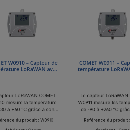
ET W0910 – Capteur de
COMET W0911 – Cap
érature LoRaWAN avec
température LoRaW
eur interne -30 à +60 °C
sonde Pt1000 extern
+260 °C
capteur LoRaWAN COMET
Le capteur LoRaWA
0 mesure la température
W0911 mesure les temp
-30 à +60 °C grâce à son
de -90 à +260 °C grâc
eur interne et est alimenté
sonde Pt1000 externe
érence du produit :
W0910
Référence du produit 
 batterie jusqu'à 10 ans.
alimenté par batterie p