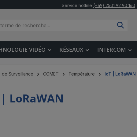
Service hotline
(+49) 2501 92 90 160
HNOLOGIE VIDÉO
RÉSEAUX
INTERCOM
 de Surveillance
COMET
Température
IoT | LoRaWAN
T | LoRaWAN