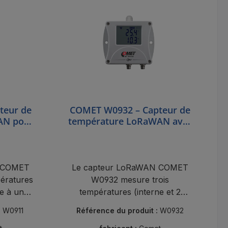
teur de
COMET W0932 – Capteur de
AN pour
température LoRaWAN avec
e – 90 à
capteur interne et 2 sondes
externes Pt1000, -200 à +260
°C
N COMET
Le capteur LoRaWAN COMET
ératures
W0932 mesure trois
e à une
températures (interne et 2
 et est
sondes Pt1000) de -200 à +260
:
W0911
Référence du produit :
W0932
endant 10
°C et est alimenté par batterie