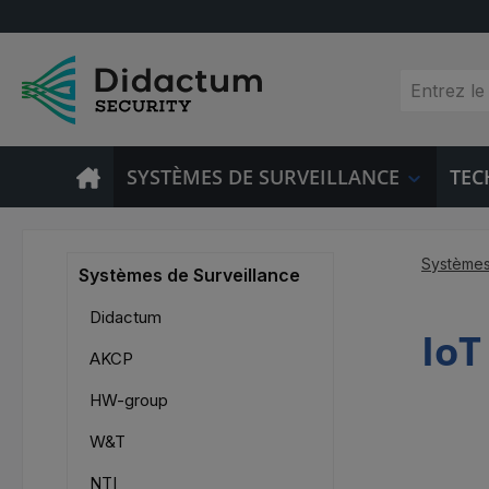
sser au contenu principal
Passer à la recherche
Passer à la navigation principale
SYSTÈMES DE SURVEILLANCE
TEC
Systèmes
Systèmes de Surveillance
Didactum
Io
AKCP
HW-group
W&T
NTI