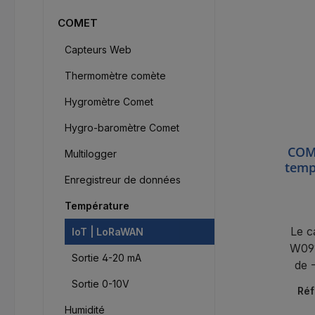
COMET
Capteurs Web
Thermomètre comète
Hygromètre Comet
Hygro-baromètre Comet
COM
Multilogger
temp
Enregistreur de données
capt
Température
Le 
IoT | LoRaWAN
W091
Sortie 4-20 mA
de 
capt
Sortie 0-10V
Réf
par
Humidité