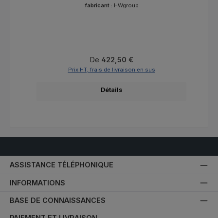
fabricant :
HWgroup
Prix régulier :
De
422,50 €
Prix HT, frais de livraison en sus
Détails
ASSISTANCE TÉLÉPHONIQUE
INFORMATIONS
BASE DE CONNAISSANCES
PAIEMENT ET LIVRAISON