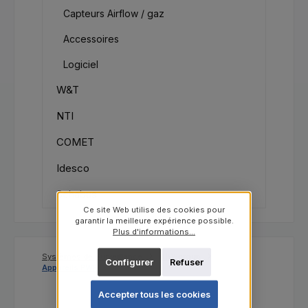
Capteurs Airflow / gaz
Accessoires
Logiciel
W&T
NTI
COMET
Idesco
Schabus
Ce site Web utilise des cookies pour
garantir la meilleure expérience possible.
Plus d'informations...
Systèmes de Surveillance
HW-group
Configurer
Refuser
Appareils PWR
Accepter tous les cookies