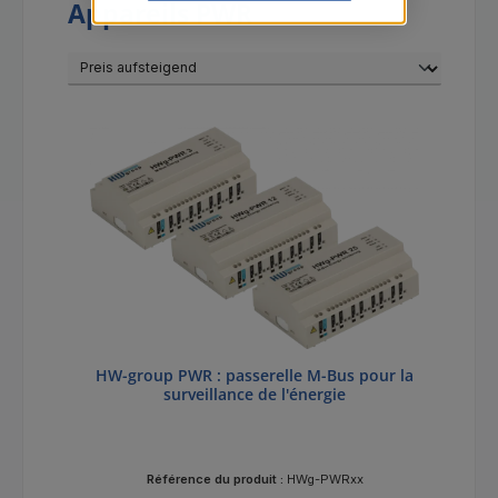
Appareils PWR
HW-group PWR : passerelle M-Bus pour la
surveillance de l'énergie
Référence du produit :
HWg-PWRxx