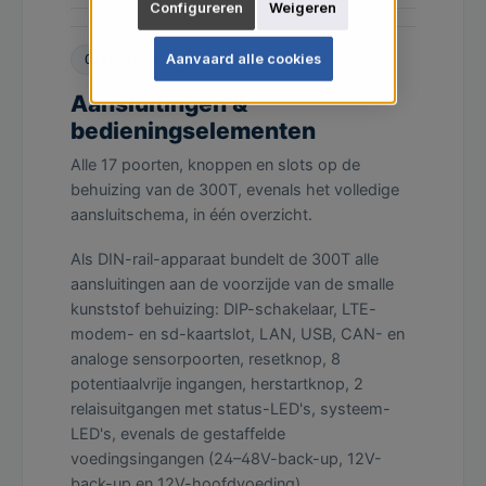
Configureren
Weigeren
Aanvaard alle cookies
Overzicht van de aansluitingen
Aansluitingen &
bedieningselementen
Alle 17 poorten, knoppen en slots op de
behuizing van de 300T, evenals het volledige
aansluitschema, in één overzicht.
Als DIN-rail-apparaat bundelt de 300T alle
aansluitingen aan de voorzijde van de smalle
kunststof behuizing: DIP-schakelaar, LTE-
modem- en sd-kaartslot, LAN, USB, CAN- en
analoge sensorpoorten, resetknop, 8
potentiaalvrije ingangen, herstartknop, 2
relaisuitgangen met status-LED's, systeem-
LED's, evenals de gestaffelde
voedingsingangen (24–48V-back-up, 12V-
back-up en 12V-hoofdvoeding).