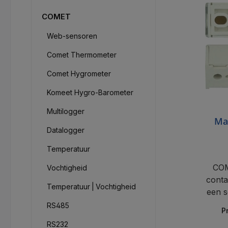
COMET
Web-sensoren
Comet Thermometer
Comet Hygrometer
Komeet Hygro-Barometer
Multilogger
Ma
Datalogger
Temperatuur
COM
Vochtigheid
conta
Temperatuur | Vochtigheid
een s
RS485
P
RS232