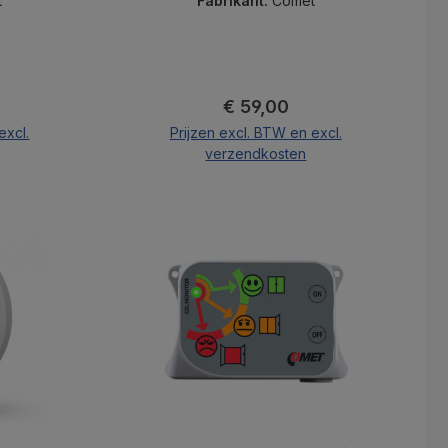
t
Fabrikant:
Comet
js:
Normale prijs:
€ 59,00
excl.
Prijzen excl. BTW en excl.
verzendkosten
nd
In de winkelmand