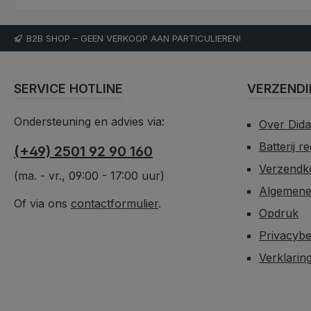
B2B SHOP – GEEN VERKOOP AAN PARTICULIEREN!
SERVICE HOTLINE
VERZENDI
Ondersteuning en advies via:
Over Did
Batterij r
(+49) 2501 92 90 160
Verzendko
(ma. - vr., 09:00 - 17:00 uur)
Algemene
Of via ons
contactformulier
.
Opdruk
Privacybe
Verklarin