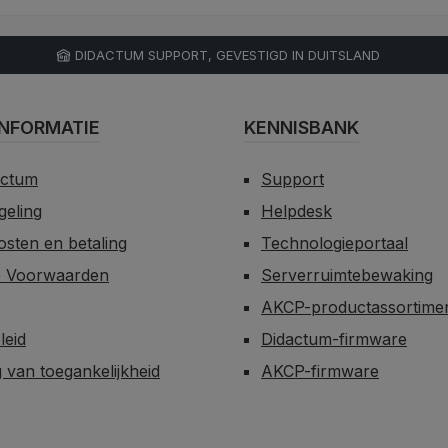
DIDACTUM SUPPORT, GEVESTIGD IN DUITSLAND
NFORMATIE
KENNISBANK
actum
Support
egeling
Helpdesk
sten en betaling
Technologieportaal
 Voorwaarden
Serverruimtebewaking
AKCP-productassortime
leid
Didactum-firmware
g van toegankelijkheid
AKCP-firmware