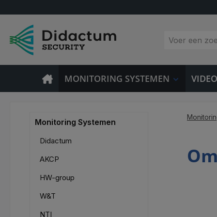
 naar de hoofdinhoud
Ga naar de zoekopdracht
Ga naar de hoofdnavigatie
MONITORING SYSTEMEN
VIDE
Monitori
Monitoring Systemen
Didactum
Om
AKCP
HW-group
W&T
NTI