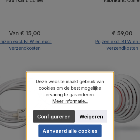
Fabrikant:
Comet
Fabrikant:
Come
Normale prijs:
Normale pri
Van
€ 15,00
€ 59,00
rijzen excl. BTW en excl.
Prijzen excl. BTW en 
verzendkosten
verzendkosten
In de winkelma
Deze website maakt gebruik van
cookies om de best mogelijke
ervaring te garanderen.
Meer informatie...
Configureren
Weigeren
Aanvaard alle cookies