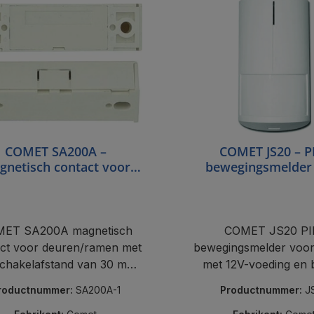
COMET SA200A –
COMET JS20 – P
gnetisch contact voor
bewegingsmelder
deuren/ramen
binnen
ET SA200A magnetisch
COMET JS20 PI
ct voor deuren/ramen met
bewegingsmelder voor
chakelafstand van 30 mm,
met 12V-voeding en b
binaire uitgang en
uitgang, bestand tege
roductnummer:
SA200A-1
Productnummer:
J
aansluitklemmen.
alarmen.