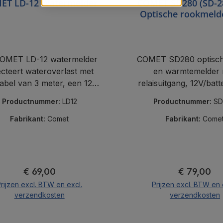
ET LD-12 Watermelder
COMET SD280 (SD-2
Optische rookmeld
warmtesenso
OMET LD-12 watermelder
COMET SD280 optisch
ecteert wateroverlast met
en warmtemelder
abel van 3 meter, een 12V-
relaisuitgang, 12V/batt
ng en een binaire uitgang.
en hoorbaar ala
Productnummer:
LD12
Productnummer:
SD
Fabrikant:
Comet
Fabrikant:
Come
Normale prijs:
Normale pri
€ 69,00
€ 79,00
rijzen excl. BTW en excl.
Prijzen excl. BTW en 
verzendkosten
verzendkosten
In de winkelmand
In de winkelma