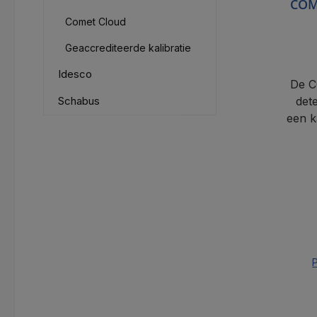
COM
Comet Cloud
Geaccrediteerde kalibratie
Idesco
De C
Schabus
det
een k
voedi
P