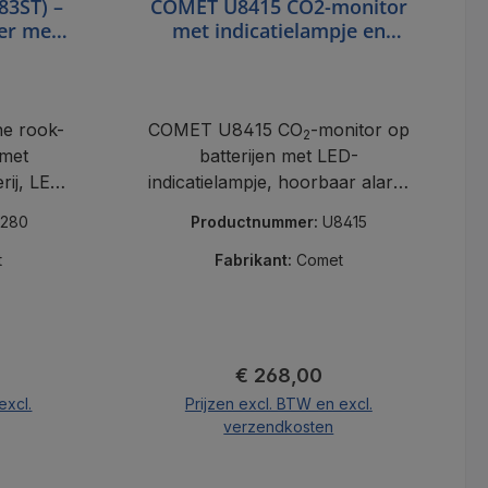
83ST) –
COMET U8415 CO2-monitor
er met
met indicatielampje en
r
alarm
e rook-
COMET U8415 CO
-monitor op
2
 met
batterijen met LED-
erij, LED
indicatielampje, hoorbaar alarm
rm.
en nauwkeurige NDIR-sensor.
280
Productnummer:
U8415
t
Fabrikant:
Comet
js:
Normale prijs:
€ 268,00
excl.
Prijzen excl. BTW en excl.
verzendkosten
nd
In de winkelmand