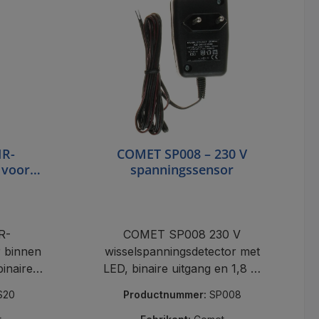
IR-
COMET SP008 – 230 V
 voor
spanningssensor
R-
COMET SP008 230 V
 binnen
wisselspanningsdetector met
inaire
LED, binaire uitgang en 1,8 m
n valse
kabel.
S20
Productnummer:
SP008