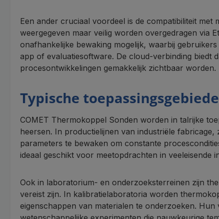
Een ander cruciaal voordeel is de compatibiliteit m
weergegeven maar veilig worden overgedragen via Eth
onafhankelijke bewaking mogelijk, waarbij gebruikers
app of evaluatiesoftware. De cloud-verbinding biedt 
procesontwikkelingen gemakkelijk zichtbaar worden.
Typische toepassingsgebied
COMET Thermokoppel Sonden worden in talrijke toep
heersen. In productielijnen van industriële fabrica
parameters te bewaken om constante procescondities
ideaal geschikt voor meetopdrachten in veeleisende i
Ook in laboratorium- en onderzoeksterreinen zijn 
vereist zijn. In kalibratielaboratoria worden thermo
eigenschappen van materialen te onderzoeken. Hun v
wetenschappelijke experimenten die nauwkeurige tem