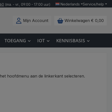
Nederlands
Service/help
160
(ma. - vr., 09:00 - 17:00 uur)
Mijn Account
Winkelwagen
€ 0,00
TOEGANG
IOT
KENNISBASIS
 het hoofdmenu aan de linkerkant selecteren.