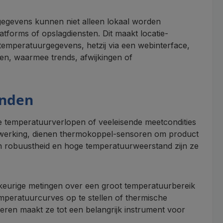
gegevens kunnen niet alleen lokaal worden
tforms of opslagdiensten. Dit maakt locatie-
temperatuurgegevens, hetzij via een webinterface,
ten, waarmee trends, afwijkingen of
onden
 temperatuurverlopen of veeleisende meetcondities
verwerking, dienen thermokoppel-sensoren om product
n robuustheid en hoge temperatuurweerstand zijn ze
eurige metingen over een groot temperatuurbereik
emperatuurcurves op te stellen of thermische
ren maakt ze tot een belangrijk instrument voor