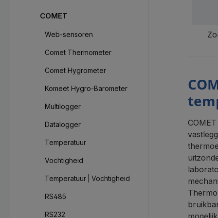
COMET
Zo
Web-sensoren
Comet Thermometer
Comet Hygrometer
COM
Komeet Hygro-Barometer
temp
Multilogger
COMET T
Datalogger
vastleg
Temperatuur
thermoe
uitzonde
Vochtigheid
laborat
Temperatuur | Vochtigheid
mechani
Thermok
RS485
bruikba
RS232
mogelij