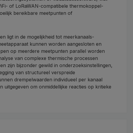
 WiFi- of LoRaWAN-compatibele thermokoppel-
oeilijk bereikbare meetpunten of
igt in de mogelijkheid tot meerkanaals-
meetapparaat kunnen worden aangesloten en
rlopen op meerdere meetpunten parallel worden
e analyse van complexe thermische processen
 zijn bijzonder gewild in onderzoeksinstellingen,
tlegging van structureel verspreide
kunnen drempelwaarden individueel per kanaal
n uitgegeven om onmiddellijke reacties op kritieke