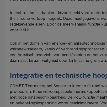
In technische testbanken, bijvoorbeeld voor motort
thermische verloop mogelijk. Deze meetgegevens word
regelgevende eisen. Door de meerkanaals-functie kun
voordeel is.
Ook in het domein van energie- en milieutechnologi
warmtewisselaars, ketels of verbrandingsprocessen.
een holistisch overzicht van bedrijfsstaten en het v
daarnaast bij aan veiligheid door bij kritische grens
Integratie en technische ho
COMET Thermokoppel Sensoren kunnen flexibel worde
protocollen. Ethernet-compatibele thermokoppel-sensor
met hoge databeschikbaarheid. De PoE-functie maakt
en bekabelingsinspanning wordt geminimaliseerd. Vo