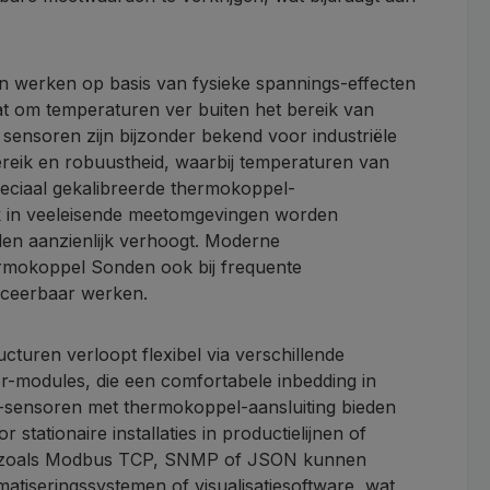
erken op basis van fysieke spannings-effecten
aat om temperaturen ver buiten het bereik van
ensoren zijn bijzonder bekend voor industriële
eik en robuustheid, waarbij temperaturen van
ciaal gekalibreerde thermokoppel-
in veeleisende meetomgevingen worden
en aanzienlijk verhoogt. Moderne
rmokoppel Sonden ook bij frequente
duceerbaar werken.
cturen verloopt flexibel via verschillende
r-modules, die een comfortabele inbedding in
-sensoren met thermokoppel-aansluiting bieden
 stationaire installaties in productielijnen of
len zoals Modbus TCP, SNMP of JSON kunnen
atiseringssystemen of visualisatiesoftware, wat