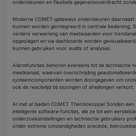
ondersteunen en flexibele gegevensoverdracht zond
Moderne COMET-gateways ondersteunen daarnaast g
kunnen worden geïntegreerd in centrale bediening, 
verdere verwerking van meetwaarden voor trendanaly
opgeslagen en via dashboards worden gevisualiseerd,
kunnen gebruiken voor audits of analyses.
Alarmfuncties behoren eveneens tot de technische h
meetkanaal, waarvan overschrijding geautomatiseerd
systeemcomponenten worden doorgegeven om onmiddelli
ook de reactietijd bij storingen of afwijkingen verkort.
Al met al bieden COMET Thermokoppel Sonden een com
intelligente software-functies, die ze tot een eerst
onderzoeksinstellingen en technische gebruikers pr
onder extreme omstandigheden precieze, betrouwbar