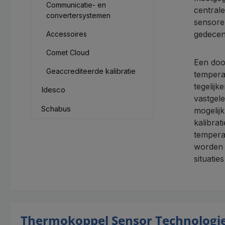
Communicatie- en
central
convertersystemen
sensore
gedecen
Accessoires
Comet Cloud
Een doo
Geaccrediteerde kalibratie
tempera
tegelij
Idesco
vastgel
Schabus
mogelij
kalibrat
tempera
worden i
situatie
Thermokoppel Sensor Technologie