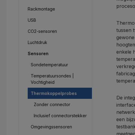
proceso
Rackmontage
USB
Thermo-
tussen t
CO2-sensoren
gewone 
Luchtdruk
hoogtem
enkele 
Sensoren
tempera
Sondetemperatuur
verkreg
fabrica
Temperatuursondes |
tempera
Vochtigheid
Thermokoppelprobes
De integ
Zonder connector
interfa
netwerk
Inclusief connectorstekker
een bijz
testban
Omgevingssensoren
meetgeg