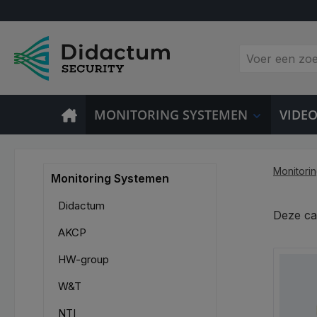
 naar de hoofdinhoud
Ga naar de zoekopdracht
Ga naar de hoofdnavigatie
MONITORING SYSTEMEN
VIDE
Monitori
Monitoring Systemen
Didactum
Deze ca
AKCP
HW-group
W&T
NTI