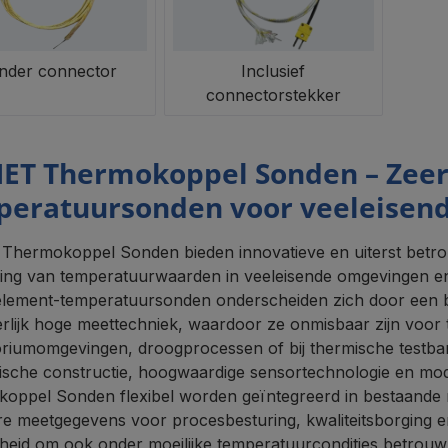
nder connector
Inclusief
connectorstekker
ET Thermokoppel Sonden – Zeer
eratuursonden voor veeleisend
hermokoppel Sonden bieden innovatieve en uiterst betr
ging van temperatuurwaarden in veeleisende omgevingen en
lement-temperatuursonden onderscheiden zich door een bre
rlijk hoge meettechniek, waardoor ze onmisbaar zijn voor 
oriumomgevingen, droogprocessen of bij thermische testb
sche constructie, hoogwaardige sensortechnologie en m
oppel Sonden flexibel worden geïntegreerd in bestaande 
re meetgegevens voor procesbesturing, kwaliteitsborging e
kheid om ook onder moeilijke temperatuurcondities betrouw