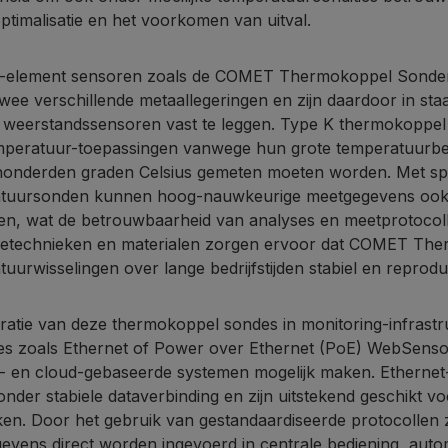
ptimalisatie en het voorkomen van uitval.
element sensoren zoals de COMET Thermokoppel Sonden w
wee verschillende metaallegeringen en zijn daardoor in st
weerstandssensoren vast te leggen. Type K thermokoppel s
peratuur-toepassingen vanwege hun grote temperatuurber
honderden graden Celsius gemeten moeten worden. Met spe
tuursonden kunnen hoog-nauwkeurige meetgegevens ook 
en, wat de betrouwbaarheid van analyses en meetprotocoll
getechnieken en materialen zorgen ervoor dat COMET The
tuurwisselingen over lange bedrijfstijden stabiel en repro
ratie van deze thermokoppel sondes in monitoring-infrastru
ces zoals Ethernet of Power over Ethernet (PoE) WebSenso
- en cloud-gebaseerde systemen mogelijk maken. Ethernet
onder stabiele dataverbinding en zijn uitstekend geschikt voor
ken. Door het gebruik van gestandaardiseerde protocol
evens direct worden ingevoerd in centrale bediening, autom