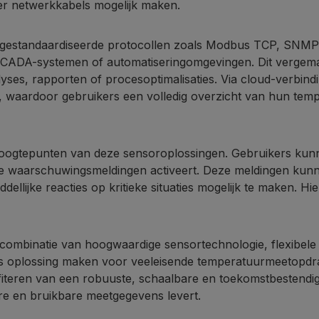
er netwerkkabels mogelijk maken.
estandaardiseerde protocollen zoals Modbus TCP, SNMP
SCADA-systemen of automatiseringomgevingen. Dit vergemakk
ses, rapporten of procesoptimalisaties. Via cloud-verbi
 waardoor gebruikers een volledig overzicht van hun temp
oogtepunten van deze sensoroplossingen. Gebruikers kunne
e waarschuwingsmeldingen activeert. Deze meldingen kunne
jke reacties op kritieke situaties mogelijk te maken. Hie
binatie van hoogwaardige sensortechnologie, flexibele i
eklas oplossing maken voor veeleisende temperatuurmeetopdr
ofiteren van een robuuste, schaalbare en toekomstbestend
e en bruikbare meetgegevens levert.