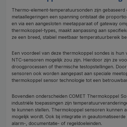
Thermo-element-temperatuursonden zijn gebaseerd op h
metaallegeringen een spanning ontstaat die proport
en via een aangesloten meetapparaat of gateway omg
thermokoppel-types, maakt aanpassing aan specifiek
ze een breed, stabiel meetbaar temperatuurbereik bes
Een voordeel van deze thermokoppel sondes is hun v
NTC-sensoren mogelijk zou zijn. Hierdoor zijn ze vo
droogprocessen of thermische testopstellingen. Doo
sensoren ook worden aangepast aan speciale meetopd
thermokoppel sensor technologie tot een betrouwbare
Bovendien onderscheiden COMET Thermokoppel Sonden z
industriële toepassingen zijn temperatuurveranderinge
te kunnen stellen. Thermokoppel sensoren kunnen aa
mogelijk wordt. Ook bij integratie in geautomatisee
alarm-, documentatie- of regeldoeleinden.