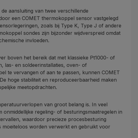
de aansluiting van twee verschillende
dt door een COMET thermokoppel sensor vastgelegd
nsorlegeringen, zoals bij Type K, Type J of andere
okoppel sondes zijn bijzonder wijdverspreid omdat
 chemische invloeden.
 boven het bereik dat met klassieke Pt1000- of
as- en soldeerinstallaties, oven- of
xibel te vervangen of aan te passen, kunnen COMET
De hoge stabiliteit en reproduceerbaarheid maken
ppelijke meetopdrachten.
eratuurverlopen van groot belang is. In veel
m onmiddellijke regeling- of besturingsmaatregelen in
ervallen, waardoor precieze procesbesturing
ns moeiteloos worden verwerkt en gebruikt voor