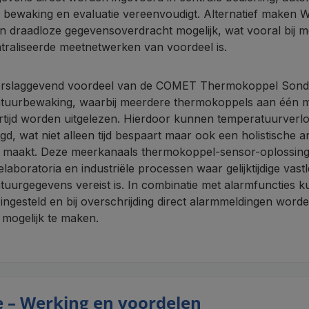
e bewaking en evaluatie vereenvoudigt. Alternatief maken
n draadloze gegevensoverdracht mogelijk, wat vooral bij m
traliseerde meetnetwerken van voordeel is.
rslaggevend voordeel van de COMET Thermokoppel Sonden l
tuurbewaking, waarbij meerdere thermokoppels aan één 
kertijd worden uitgelezen. Hierdoor kunnen temperatuurve
egd, wat niet alleen tijd bespaart maar ook een holistisch
k maakt. Deze meerkanaals thermokoppel-sensor-oplossingen
ielaboratoria en industriële processen waar gelijktijdige vas
tuurgegevens vereist is. In combinatie met alarmfuncties 
ngesteld en bij overschrijding direct alarmmeldingen worde
s mogelijk te maken.
 – Werking en voordelen