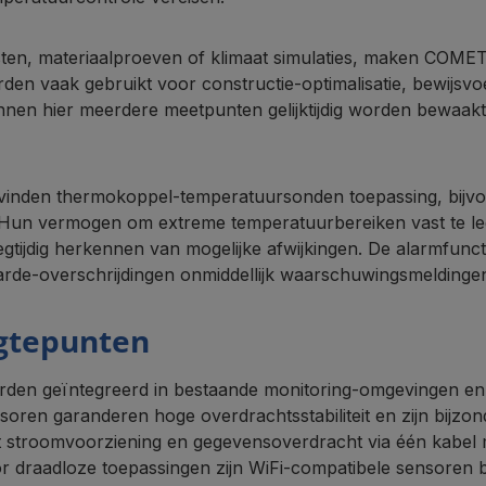
esten, materiaalproeven of klimaat simulaties, maken COM
en vaak gebruikt voor constructie-optimalisatie, bewijsv
nen hier meerdere meetpunten gelijktijdig worden bewaakt
e vinden thermokoppel-temperatuursonden toepassing, bijv
 Hun vermogen om extreme temperatuurbereiken vast te leg
roegtijdig herkennen van mogelijke afwijkingen. De alarmfu
waarde-overschrijdingen onmiddellijk waarschuwingsmeldingen
ogtepunten
n geïntegreerd in bestaande monitoring-omgevingen en o
en garanderen hoge overdrachtsstabiliteit en zijn bijzonde
 stroomvoorziening en gegevensoverdracht via één kabel mo
or draadloze toepassingen zijn WiFi-compatibele sensoren