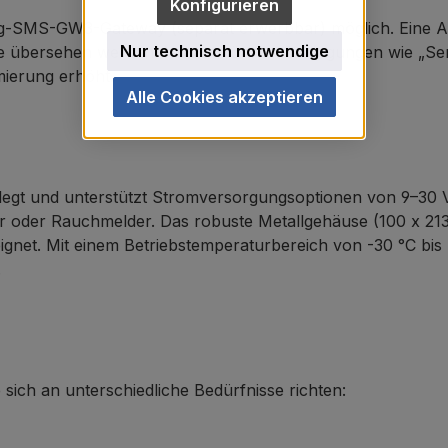
Konfigurieren
g-SMS-GW3-Gateway (separat erwerbbar) möglich. Eine Al
Nur technisch notwendige
isse übersehen werden. Nutzer können Bedingungen wie „S
rmierung erhöht.
Alle Cookies akzeptieren
egt und unterstützt Stromversorgungsoptionen von 9–30 V
oder Rauchmelder. Das robuste Metallgehäuse (100 x 213 
gnet. Mit einem Betriebstemperaturbereich von -30 °C bis
.
e sich an unterschiedliche Bedürfnisse richten: