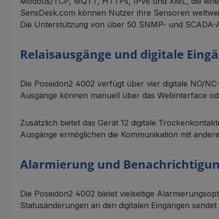
Modbus/TCP, MQTT, HTTPs, IPv6 und XML, die eine e
SensDesk.com können Nutzer ihre Sensoren weltweit 
Die Unterstützung von über 50 SNMP- und SCADA-An
Relaisausgänge und digitale Eing
Die Poseidon2 4002 verfügt über vier digitale NO/NC-
Ausgänge können manuell über das Webinterface ode
Zusätzlich bietet das Gerät 12 digitale Trockenkonta
Ausgänge ermöglichen die Kommunikation mit andere
Alarmierung und Benachrichtigu
Die Poseidon2 4002 bietet vielseitige Alarmierungsop
Statusänderungen an den digitalen Eingängen sende