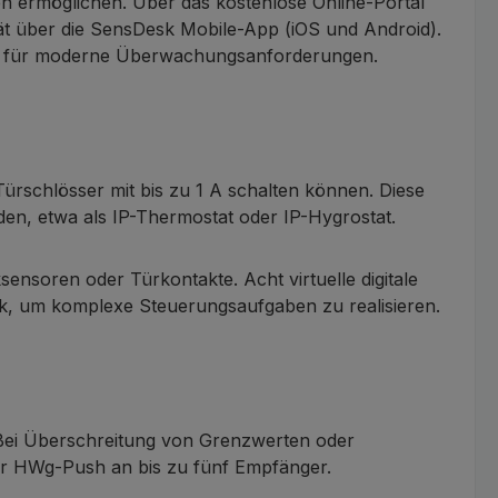
 ermöglichen. Über das kostenlose Online-Portal
t über die SensDesk Mobile-App (iOS und Android).
rm für moderne Überwachungsanforderungen.
Türschlösser mit bis zu 1 A schalten können. Diese
en, etwa als IP-Thermostat oder IP-Hygrostat.
ensoren oder Türkontakte. Acht virtuelle digitale
, um komplexe Steuerungsaufgaben zu realisieren.
n. Bei Überschreitung von Grenzwerten oder
er HWg-Push an bis zu fünf Empfänger.