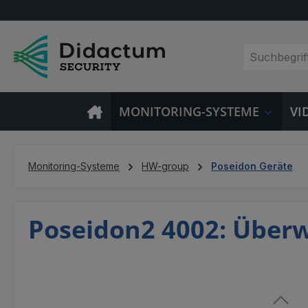
m Hauptinhalt springen
Zur Suche springen
Zur Hauptnavigation springen
MONITORING-SYSTEME
VI
Monitoring-Systeme
HW-group
Poseidon Geräte
Poseidon2 4002: Über