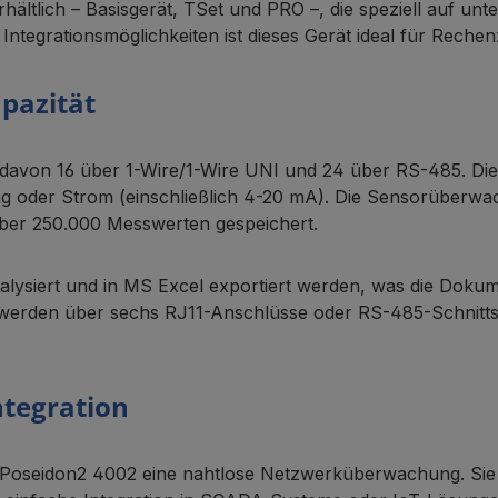
rhältlich – Basisgerät, TSet und PRO –, die speziell auf un
egrationsmöglichkeiten ist dieses Gerät ideal für Rechenz
pazität
, davon 16 über 1-Wire/1-Wire UNI und 24 über RS-485. D
ung oder Strom (einschließlich 4-20 mA). Die Sensorüberwac
über 250.000 Messwerten gespeichert.
siert und in MS Excel exportiert werden, was die Dokumen
n werden über sechs RJ11-Anschlüsse oder RS-485-Schnittst
tegration
 die Poseidon2 4002 eine nahtlose Netzwerküberwachung. S