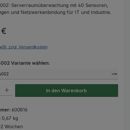
002: Serverraumüberwachung mit 40 Sensoren,
ngen und Netzwerkanbindung für IT und Industrie.
eis:
 €
wSt. zzgl. Versandkosten
auswählen
002 Variante wählen:
l: Gib den gewünschten Wert ein oder benutze die Schaltflächen um
In den Warenkorb
mmer:
600816
:
0,67 kg
-2 Wochen