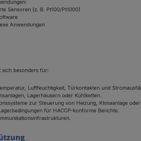
nwendungen:
erte Sensoren (z. B. Pt100/Pt1000)
Software
mplexe Anwendungen
t sich besonders für:
mperatur, Luftfeuchtigkeit, Türkontakten und Stromausfäl
onsanlagen, Lagerhäusern oder Kühlketten.
tionssysteme zur Steuerung von Heizung, Klimaanlage oder
n Lagerbedingungen für HACCP-konforme Berichte.
munikationsinfrastrukturen.
tützung