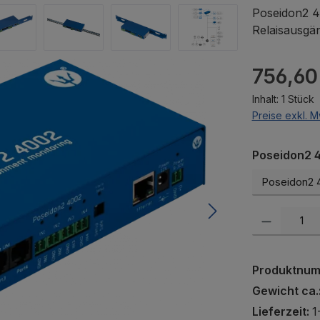
Poseidon2 4
Relaisausgä
Regulärer Pr
756,60
Inhalt:
1 Stück
Preise exkl. M
Poseidon2 4
Produkt Anzah
Produktnu
Gewicht ca.
Lieferzeit:
1