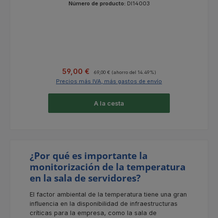
Número de producto:
DI14003
Precio de venta:
Precio normal:
59,00 €
69,00 €
(ahorro del 14.49%)
Precios más IVA, más gastos de envío
A la cesta
¿Por qué es importante la
monitorización de la temperatura
en la sala de servidores?
El factor ambiental de la temperatura tiene una gran
influencia en la disponibilidad de infraestructuras
críticas para la empresa, como la sala de