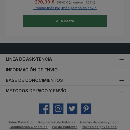
Precio de venta:
Precio normal:
290,00 €
359,00 €
(ahorro del 19.22%)
Precios más IVA, más gastos de envío
A la cesta
LÍNEA DE ASISTENCIA
INFORMACIÓN DE ENVÍO
BASE DE CONOCIMIENTOS
MÉTODOS DE PAGO Y ENVÍO
Facebook
Instagram
Twitter
Pinterest
Sobre Didactum
Regulación de baterías
Gastos de envío y pago
Condiciones Generales
Pie de imprenta
Política de privacidad