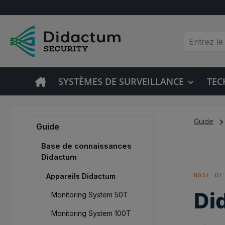
sser au contenu principal
Passer à la recherche
Passer à la navigation principale
SYSTÈMES DE SURVEILLANCE
TEC
Guide
Guide
Base de connaissances
Didactum
Appareils Didactum
BASE DE
Di
Monitoring System 50T
Monitoring System 100T