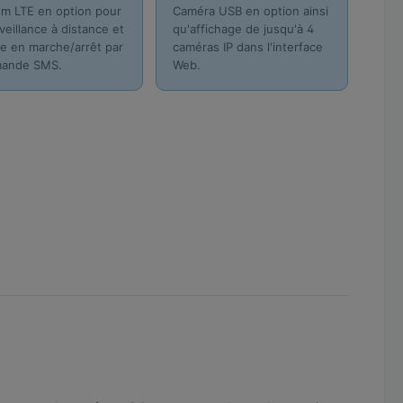
 LTE en option pour
Caméra USB en option ainsi
rveillance à distance et
qu'affichage de jusqu'à 4
se en marche/arrêt par
caméras IP dans l'interface
ande SMS.
Web.