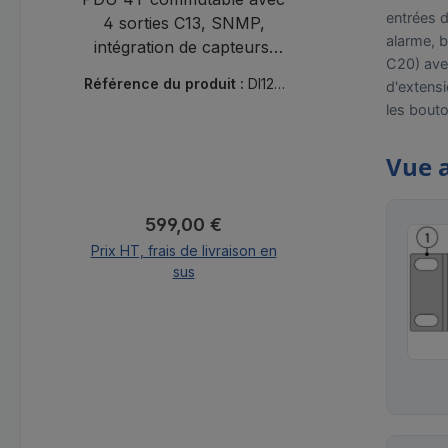
entrées d
4 sorties C13, SNMP,
alarme, b
intégration de capteurs,
C20) avec
surveillance, alarmes,
Référence du produit :
DI120
d'extensi
contrôle à distance, Green
07
les bouto
IT, port CAN.
Vue 
Prix régulier :
599,00 €
Prix HT, frais de livraison en
sus
Ajouter au panier