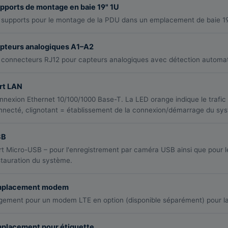
pports de montage en baie 19" 1U
 supports pour le montage de la PDU dans un emplacement de baie 19
pteurs analogiques A1–A2
 connecteurs RJ12 pour capteurs analogiques avec détection automa
rt LAN
nnexion Ethernet 10/100/1000 Base-T. La LED orange indique le trafic r
nnecté, clignotant = établissement de la connexion/démarrage du sy
SB
rt Micro-USB – pour l'enregistrement par caméra USB ainsi que pour l
stauration du système.
placement modem
gement pour un modem LTE en option (disponible séparément) pour la s
placement pour étiquette