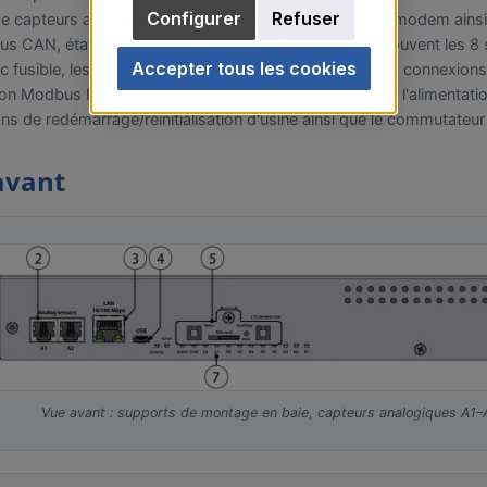
Configurer
Refuser
e capteurs analogiques, le LAN, l'USB, l'emplacement modem ainsi 
us CAN, état des relais et des sorties). À l'arrière se trouvent les 
Accepter tous les cookies
 fusible, les connexions relais et contact sec, les deux connexio
on Modbus RTU/OSDPv2, la mise à la terre du châssis, l'alimentati
ns de redémarrage/réinitialisation d'usine ainsi que le commutateur
avant
Vue avant : supports de montage en baie, capteurs analogiques A1