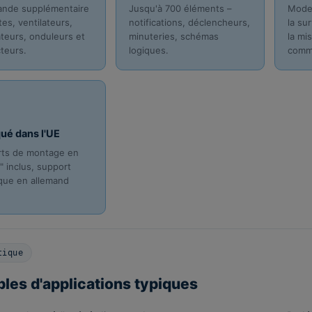
nde supplémentaire
Jusqu'à 700 éléments –
Modem
es, ventilateurs,
notifications, déclencheurs,
la su
teurs, onduleurs et
minuteries, schémas
la mi
cteurs.
logiques.
comm
ué dans l'UE
ts de montage en
" inclus, support
que en allemand
tique
les d'applications typiques