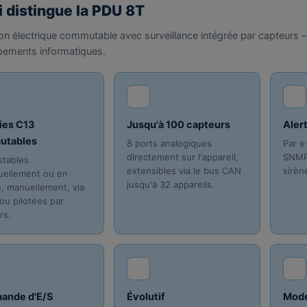
i distingue la PDU 8T
ion électrique commutable avec surveillance intégrée par capteurs – 
pements informatiques.
ties C13
Jusqu'à 100 capteurs
Aler
utables
8 ports analogiques
Par e
directement sur l'appareil,
SNMP,
tables
extensibles via le bus CAN
sirèn
duellement ou en
jusqu'à 32 appareils.
, manuellement, via
u pilotées par
rs.
ande d'E/S
Évolutif
Mode