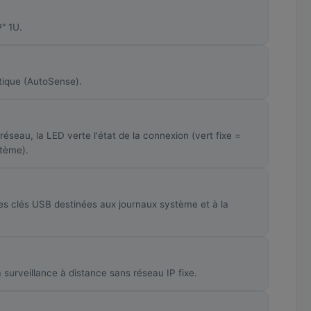
" 1U.
tique (AutoSense).
éseau, la LED verte l'état de la connexion (vert fixe =
stème).
es clés USB destinées aux journaux système et à la
urveillance à distance sans réseau IP fixe.