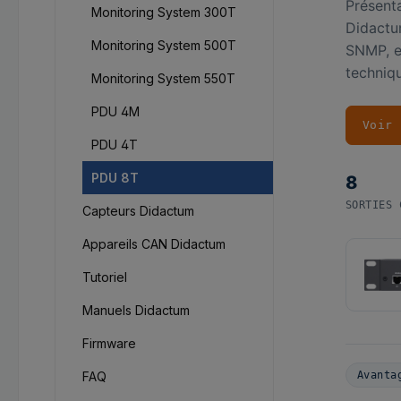
Présenta
Monitoring System 300T
Didactu
Monitoring System 500T
SNMP, e
techniq
Monitoring System 550T
PDU 4M
Voir 
PDU 4T
PDU 8T
8
SORTIES 
Capteurs Didactum
Appareils CAN Didactum
Tutoriel
Manuels Didactum
Firmware
FAQ
Avanta