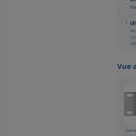
Es
LE
7
Act
(r
l'é
Vue a
Vue a