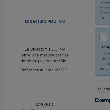
Comma
de port
généra
disjon
Didactum PDU-4M
Fabriq
La Didactum PDU-4M
Suppor
offre une mesure précise
baie 19
de l’énergie, un contrôle à
techni
distance et une
inclus.
Référence du produit :
DI120
surveillance de
08
l’environnement pour les
environnements IT
En pra
professionnels.
Exemp
Prix régulier :
419,00 €