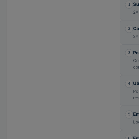
Su
1
2×
Ca
2
2×
Po
3
Co
co
U
4
Po
re
Em
5
Lo
Em
6