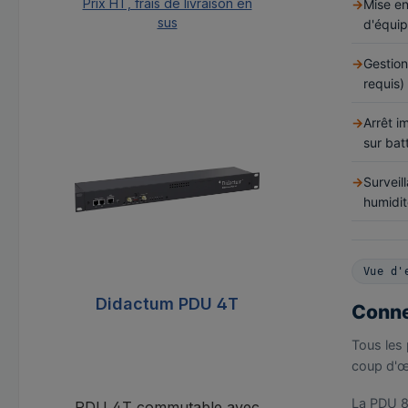
Prix HT, frais de livraison en
Mise en
sus
d'équi
Ajouter au panier
Gestio
requis)
Ignorer la galerie de produits
Arrêt 
sur bat
Surveil
humidit
Vue d'
Didactum PDU 4T
Conne
Tous les 
coup d'œi
La PDU 8
PDU 4T commutable avec