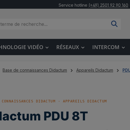
Service hotline
(+49) 2501 92 90 160
HNOLOGIE VIDÉO
RÉSEAUX
INTERCOM
Base de connaissances Didactum
Appareils Didactum
PD
 CONNAISSANCES DIDACTUM · APPAREILS DIDACTUM
dactum PDU 8T