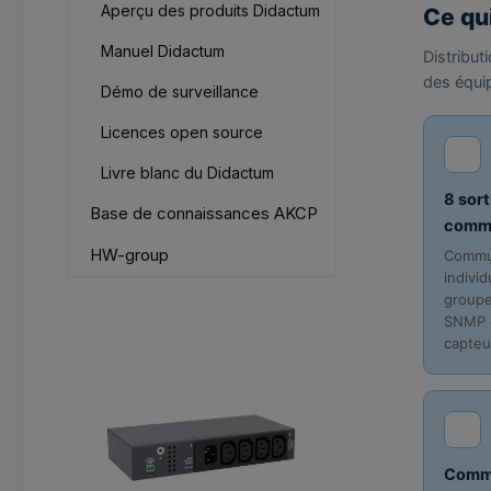
Aperçu des produits Didactum
Ce qu
Manuel Didactum
Distribut
des équi
Démo de surveillance
Licences open source
Livre blanc du Didactum
8 sor
Base de connaissances AKCP
comm
HW-group
Commu
indivi
groupe
SNMP o
Ignorer la galerie de produits
capteu
Comm