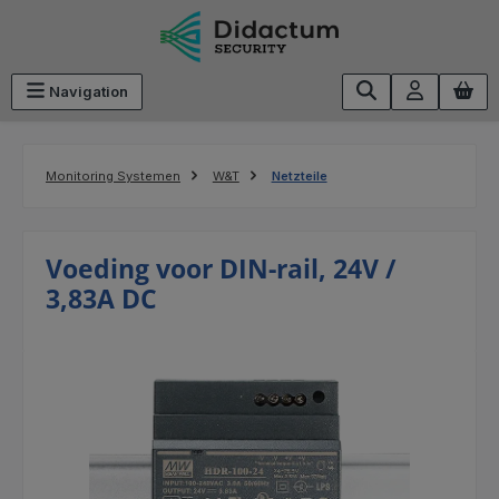
Ga naar de hoofdinhoud
Navigation
Monitoring Systemen
W&T
Netzteile
Voeding voor DIN-rail, 24V /
3,83A DC
Afbeeldingengalerij overslaan