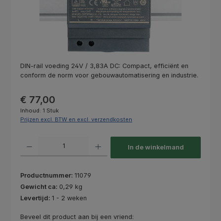
DIN-rail voeding 24V / 3,83A DC: Compact, efficiënt en
conform de norm voor gebouwautomatisering en industrie.
Normale prijs:
€ 77,00
Inhoud:
1 Stuk
Prijzen excl. BTW en excl. verzendkosten
Producthoeveelheid: Voer de gewenste hoeveelheid in of gebruik de kno
In de winkelmand
Productnummer:
11079
Gewicht ca:
0,29 kg
Levertijd:
1 - 2 weken
Beveel dit product aan bij een vriend: