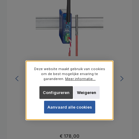
WLAN thermometer 1x Pt100
Deze website maakt gebruik van cookies
om de best mogelijke ervaring te
garanderen.
Meer informatie...
Configureren
Weigeren
Productnummer:
97701
Aanvaard alle cookies
Normale prijs:
€ 178,00