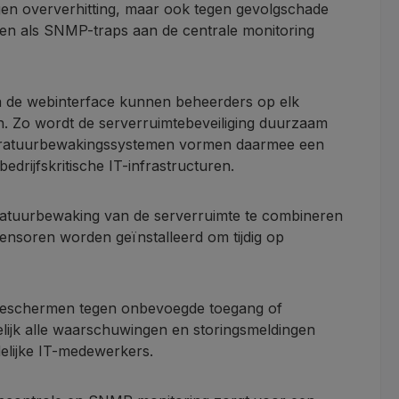
gen oververhitting, maar ook tegen gevolgschade
sen als SNMP-traps aan de centrale monitoring
via de webinterface kunnen beheerders op elk
n. Zo wordt de serverruimtebeveiliging duurzaam
mperatuurbewakingssystemen vormen daarmee een
rijfskritische IT-infrastructuren.
peratuurbewaking van de serverruimte te combineren
ensoren worden geïnstalleerd om tijdig op
e beschermen tegen onbevoegde toegang of
jk alle waarschuwingen en storingsmeldingen
elijke IT-medewerkers.