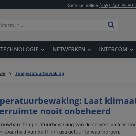
Service hotline
(+49) 2501 92 90 
OTECHNOLOGIE
NETWERKEN
INTERCOM
per
Temperatuurbewaking
eratuurbewaking: Laat klimaatb
erruimte nooit onbeheerd
rouwbare temperatuurbewaking van de serverruimte is voo
hikbaarheid van de IT-infrastructuur te waarborgen.