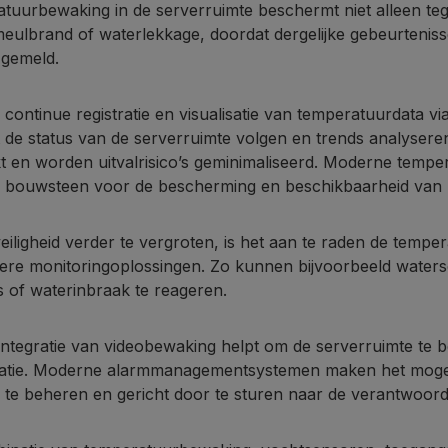
tuurbewaking in de serverruimte beschermt niet alleen te
meulbrand of waterlekkage, doordat dergelijke gebeurtenis
gemeld.
 continue registratie en visualisatie van temperatuurdata 
de status van de serverruimte volgen en trends analysere
kt en worden uitvalrisico’s geminimaliseerd. Moderne te
e bouwsteen voor de bescherming en beschikbaarheid van bed
eiligheid verder te vergroten, is het aan te raden de tem
ere monitoringoplossingen. Zo kunnen bijvoorbeeld waters
s of waterinbraak te reageren.
integratie van videobewaking helpt om de serverruimte t
atie. Moderne alarmmanagementsystemen maken het mogeli
l te beheren en gericht door te sturen naar de verantwoord