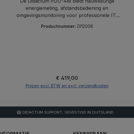
De Didactum PDU-4M biedt nauwkeurige
energiemeting, afstandsbediening en
omgevingsmonitoring voor professionele IT-
omgevingen.
Productnummer:
DI12008
Normale prijs:
€ 419,00
Prijzen excl. BTW en excl. verzendkosten
In de winkelmand
DIDACTUM SUPPORT, GEVESTIGD IN DUITSLAND
NFORMATIE
KENNISBANK