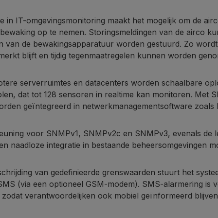
ie in IT-omgevingsmonitoring maakt het mogelijk om de airco
bewaking op te nemen. Storingsmeldingen van de airco kunn
n van de bewakingsapparatuur worden gestuurd. Zo wordt g
erkt blijft en tijdig tegenmaatregelen kunnen worden gen
otere serverruimtes en datacenters worden schaalbare op
len, dat tot 128 sensoren in realtime kan monitoren. Me
worden geïntegreerd in netwerkmanagementsoftware zoals 
euning voor SNMPv1, SNMPv2c en SNMPv3, evenals de le
en naadloze integratie in bestaande beheersomgevingen mog
rschrijding van gedefinieerde grenswaarden stuurt het sys
 SMS (via een optioneel GSM-modem). SMS-alarmering is voo
zodat verantwoordelijken ook mobiel geïnformeerd blijven