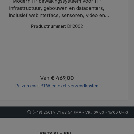
Modern IP-bewakingssysteem voor IT-
infrastructuur, gebouwen en datacenters,
inclusief webinterface, sensoren, video en
al
alarmering.
Productnummer:
DI12002
Normale prijs:
Van
€ 469,00
Prijzen excl. BTW en excl. verzendkosten
(+49) 2501 9 71 63 54 (MA.- VR., 09:00 - 16:00 UHR)
BETAAL- EN