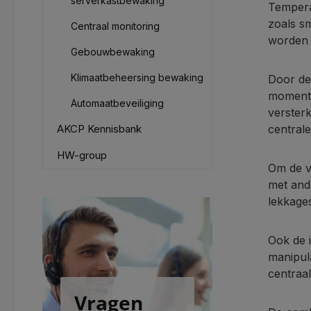
serverkastbewaking
Tempera
zoals s
Centraal monitoring
worden 
Gebouwbewaking
Klimaatbeheersing bewaking
Door de
moment 
Automaatbeveiliging
verster
AKCP Kennisbank
central
HW-group
Om de v
met and
lekkage
Ook de 
manipul
centraa
Vragen