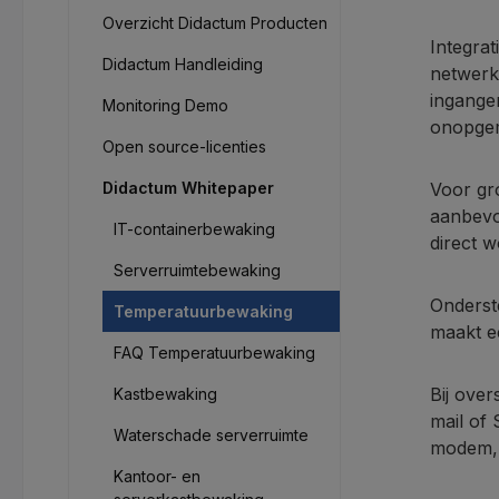
Overzicht Didactum Producten
Integrat
Didactum Handleiding
netwerk
ingange
Monitoring Demo
onopgem
Open source-licenties
Didactum Whitepaper
Voor gr
aanbevo
IT-containerbewaking
direct 
Serverruimtebewaking
Onderst
Temperatuurbewaking
maakt e
FAQ Temperatuurbewaking
Bij ove
Kastbewaking
mail of
Waterschade serverruimte
modem, 
Kantoor- en