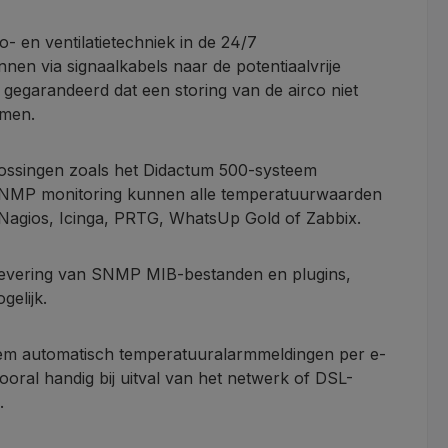
- en ventilatietechniek in de 24/7
en via signaalkabels naar de potentiaalvrije
egarandeerd dat een storing van de airco niet
omen.
lossingen zoals het Didactum 500-systeem
t SNMP monitoring kunnen alle temperatuurwaarden
Nagios, Icinga, PRTG, WhatsUp Gold of Zabbix.
vering van SNMP MIB-bestanden en plugins,
elijk.
teem automatisch temperatuuralarmmeldingen per e-
ral handig bij uitval van het netwerk of DSL-
.