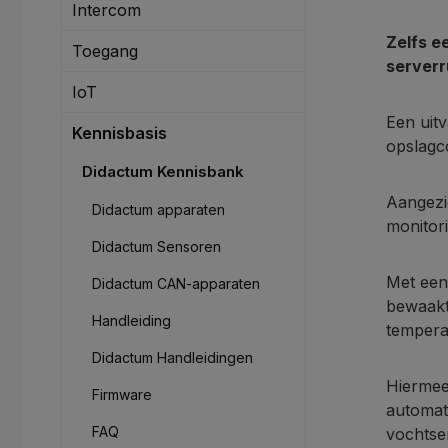
Intercom
Zelfs e
Toegang
serverr
IoT
Een uitv
Kennisbasis
opslagco
Didactum Kennisbank
Aangezi
Didactum apparaten
monitori
Didactum Sensoren
Met een
Didactum CAN-apparaten
bewaakt
Handleiding
tempera
Didactum Handleidingen
Hiermee
Firmware
automat
FAQ
vochtse