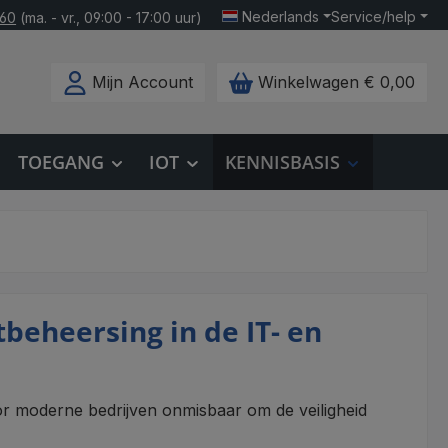
Nederlands
Service/help
160
(ma. - vr., 09:00 - 17:00 uur)
Mijn Account
Winkelwagen
€ 0,00
TOEGANG
IOT
KENNISBASIS
eheersing in de IT- en
r moderne bedrijven onmisbaar om de veiligheid