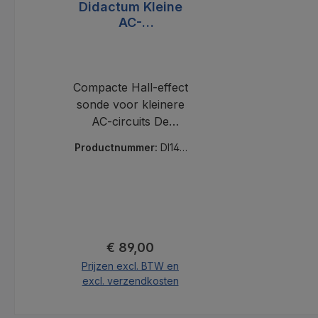
Didactum Kleine
AC-
stroomtransforma
torsonde
Compacte Hall-effect
sonde voor kleinere
AC-circuits De
Didactum Small AC
Productnummer:
DI140
Current
33
Transformer-sonde
is een eenvoudige,
open-loop Hall-
effect AC-
stroomtransducer in
Normale prijs:
€ 89,00
een bijzonder
Prijzen excl. BTW en
compact ontwerp,
excl. verzendkosten
die de stroom op een
geleider contactloos
In de winkelmand