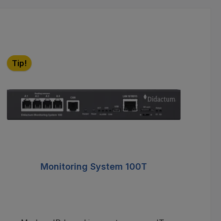
Tip!
T
Monitoring System 100T