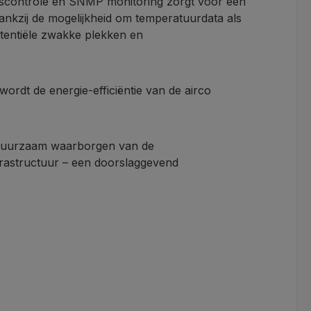
scontrole en SNMP monitoring zorgt voor een
Dankzij de mogelijkheid om temperatuurdata als
tentiële zwakke plekken en
rdt de energie-efficiëntie van de airco
t duurzaam waarborgen van de
frastructuur – een doorslaggevend