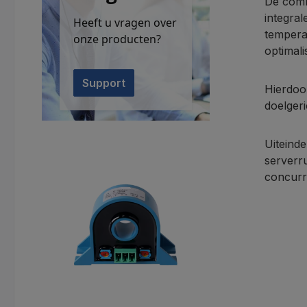
De comb
integral
Heeft u vragen over
tempera
onze producten?
optimali
Support
Hierdoo
doelgeri
Uiteind
Productgalerij overslaan
serverr
concurre