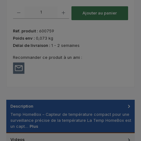
Quantité de produit : Entrez la quantité souhaitée ou utilisez les bouton
Ajouter au panier
Réf. produit :
600759
Poids env :
0,073 kg
Délai de livraison :
1 - 2 semaines
Recommander ce produit à un ami :
Description
Temp HomeBox – Capteur de température compact pour une
surveillance précise de la température La Temp HomeBox est
un capt…
Plus
Videos