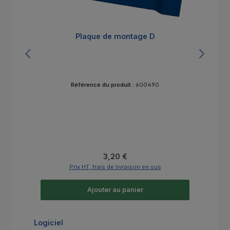
Plaque de montage D
Référence du produit :
600490
Prix régulier :
3,20 €
Prix HT, frais de livraison en sus
Ajouter au panier
Ignorer la galerie de produits
Logiciel