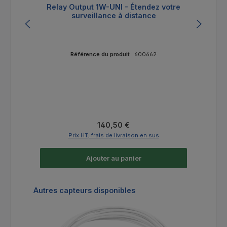
Relay Output 1W-UNI - Étendez votre
surveillance à distance
Référence du produit :
600662
Prix régulier :
140,50 €
Prix HT, frais de livraison en sus
Ajouter au panier
Ignorer la galerie de produits
Autres capteurs disponibles