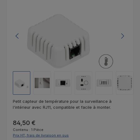
Ignorer la galerie d'images
Petit capteur de température pour la surveillance à
l'intérieur avec RJ11, compatible et facile à monter.
Prix régulier :
84,50 €
Contenu :
1 Pièce
Prix HT, frais de livraison en sus