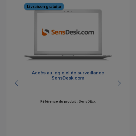
Livraison gratuite
Li
Accès au logiciel de surveillance
SensDesk.com
Référence du produit :
SensDExx