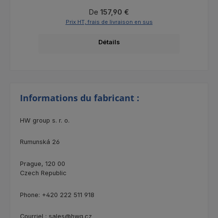
Prix régulier :
De
157,90 €
Prix HT, frais de livraison en sus
Détails
Informations du fabricant :
HW group s. r. o.
Rumunská 26
Prague, 120 00
Czech Republic
Phone: +420 222 511 918
Courriel : sales@hwg.cz