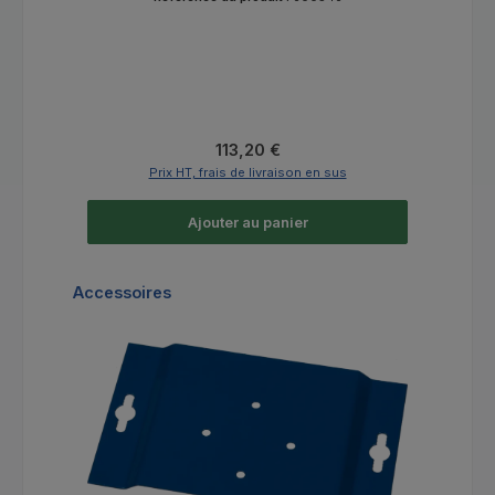
Prix régulier :
113,20 €
Prix HT, frais de livraison en sus
Ajouter au panier
Ignorer la galerie de produits
Accessoires