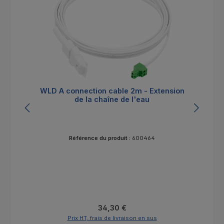
WLD A connection cable 2m - Extension
WL
de la chaîne de l'eau
Référence du produit :
600464
Prix régulier :
34,30 €
Prix HT, frais de livraison en sus