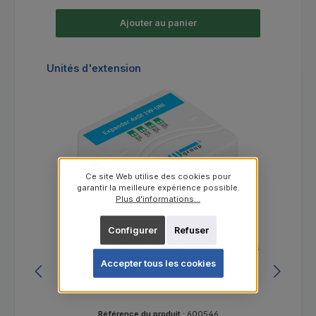
Ajouter au panier
Ignorer la galerie de produits
Unités d'extension
Ce site Web utilise des cookies pour
garantir la meilleure expérience possible.
Plus d'informations...
Configurer
Refuser
Expander 4xDI - Extension pour entrées
numériques
Accepter tous les cookies
Référence du produit :
600546