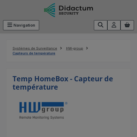
Passer au contenu principal
Navigation
Systèmes de Surveillance
HW-group
Capteurs de température
Temp HomeBox - Capteur de
température