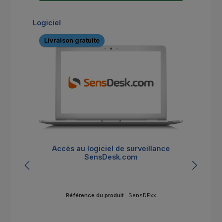
Ignorer la galerie de produits
Logiciel
Livraison gratuite
Li
Accès au logiciel de surveillance
SensDesk.com
Référence du produit :
SensDExx