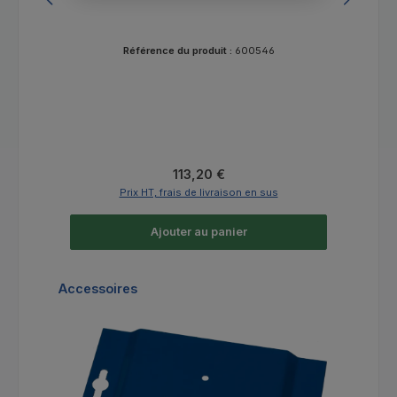
Référence du produit :
600546
Prix régulier :
113,20 €
Prix HT, frais de livraison en sus
Ajouter au panier
Ignorer la galerie de produits
Accessoires