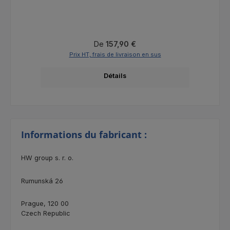
Prix régulier :
De
157,90 €
Prix HT, frais de livraison en sus
Détails
Informations du fabricant :
HW group s. r. o.
Rumunská 26
Prague, 120 00
Czech Republic