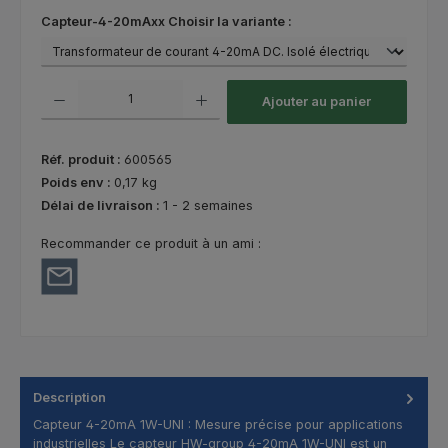
Sélectionnez
Capteur-4-20mAxx Choisir la variante :
Quantité de produit : Entrez la quantité souhaitée ou utilisez les bouton
Ajouter au panier
Réf. produit :
600565
Poids env :
0,17 kg
Délai de livraison :
1 - 2 semaines
Recommander ce produit à un ami :
Description
Capteur 4-20mA 1W-UNI : Mesure précise pour applications
industrielles Le capteur HW-group 4-20mA 1W-UNI est un