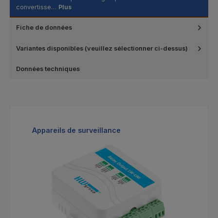
convertisse…
Plus
Fiche de données
Variantes disponibles (veuillez sélectionner ci-dessus)
Données techniques
Ignorer la galerie de produits
Appareils de surveillance