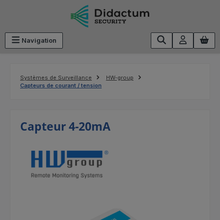
Passer au contenu principal
Navigation
Systèmes de Surveillance
HW-group
Capteurs de courant / tension
Capteur 4-20mA
Ignorer la galerie d'images