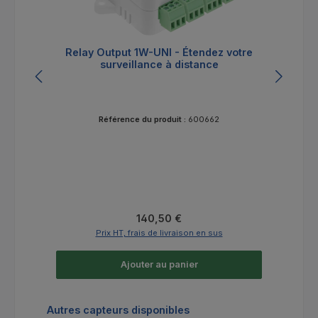
Relay Output 1W-UNI - Étendez votre
surveillance à distance
Référence du produit :
600662
Prix régulier :
140,50 €
Prix HT, frais de livraison en sus
Ajouter au panier
Ignorer la galerie de produits
Autres capteurs disponibles