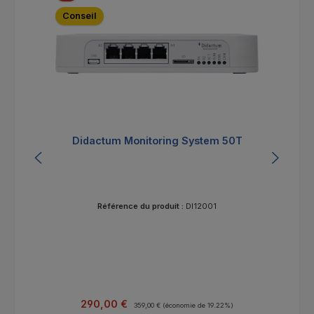
Conseil
Didactum Monitoring System 50T
Référence du produit :
DI12001
Prix de vente :
Prix régulier :
290,00 €
359,00 €
(économie de 19.22%)