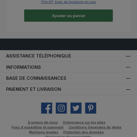
Prix HT, frais de livraison en sus
Ajouter au panier
ASSISTANCE TÉLÉPHONIQUE
INFORMATIONS
BASE DE CONNAISSANCES
PAIEMENT ET LIVRAISON
Facebook
Instagram
Twitter
Pinterest
À propos de nous
Ordonnance sur les piles
Frais d'expédition et paiement
Conditions Generales de Vente
Mentions légales
Protection des données