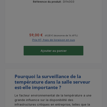
Référence du produit :
DI14003
Prix de vente :
Prix régulier :
59,00 €
69,00 €
(économie de 14.49%)
Prix HT, frais de livraison en sus
Ajouter au panier
Pourquoi la surveillance de la
température dans la salle serveur
est-elle importante ?
Le facteur environnemental de la température a une
grande influence sur la disponibilité des
infrastructures critiques en entreprise, telles que la