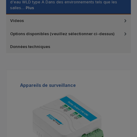
d'eau WLD type A Dans des environnements tels que les
salles…
Plus
Videos
Options disponibles (veuillez sélectionner ci-dessus)
Données techniques
Ignorer la galerie de produits
Appareils de surveillance