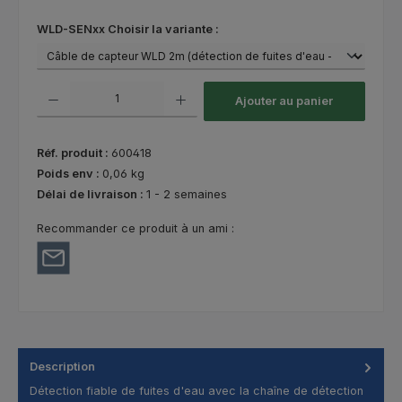
Sélectionnez
WLD-SENxx Choisir la variante :
Quantité de produit : Entrez la quantité souhaitée ou utilisez les bouton
Ajouter au panier
Réf. produit :
600418
Poids env :
0,06 kg
Délai de livraison :
1 - 2 semaines
Recommander ce produit à un ami :
Description
Détection fiable de fuites d'eau avec la chaîne de détection