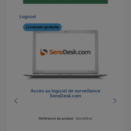
Ignorer la galerie de produits
Logiciel
Livraison gratuite
Li
Accès au logiciel de surveillance
SensDesk.com
Référence du produit :
SensDExx