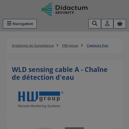
Passer au contenu principal
Navigation
Systèmes de Surveillance
HW-group
Capteurs Eau
WLD sensing cable A - Chaîne
de détection d'eau
Ignorer la galerie d'images