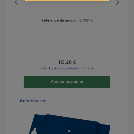
Référence du produit :
600546
Prix régulier :
113,20 €
Prix HT, frais de livraison en sus
Ajouter au panier
Ignorer la galerie de produits
Accessoires