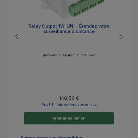
Relay Output 1W-UNI - Étendez votre
surveillance à distance
Référence du produit :
600662
Prix régulier :
140,50 €
Prix HT, frais de livraison en sus
Ajouter au panier
Ignorer la galerie de produits
Autres capteurs disponibles