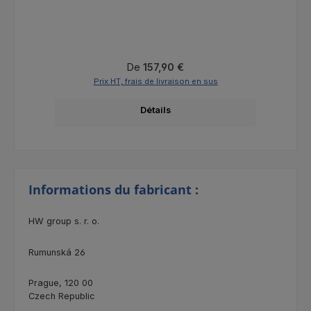
Prix régulier :
De
157,90 €
Prix HT, frais de livraison en sus
Détails
Informations du fabricant :
HW group s. r. o.
Rumunská 26
Prague, 120 00
Czech Republic