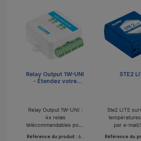
Ignorer la galerie de produits
Relay Output 1W-UNI
STE2 L
- Étendez votre
surveillance à
distance
Relay Output 1W-UNI :
Ste2 LITE surv
4x relais
températures,
télécommandables pour
par e-mail
HWg-Ares 12, idéal
LAN/WiFi, Se
Référence du produit :
60
Référence du pr
pour les alarmes et la
HWg Monitor, 