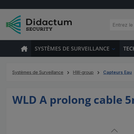
sser au contenu principal
Passer à la recherche
Passer à la navigation principale
SYSTÈMES DE SURVEILLANCE
TEC
Systèmes de Surveillance
HW-group
Capteurs Eau
WLD A prolong cable 5