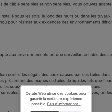
s de câble sensibles et non sensibles, vous pouvez adapte
 installé sous les sols, le long des murs ou dans les tuyaux 
nçu pour résister aux exigences des environnements difficile
pté aux environnements où une surveillance fiable des salle
tion contre les dégâts des eaux causés par des fuites dans le
s présentant des risques de fuites de liquides tels que l'eau
s les sous-sols, entrepôts ou installations techniques.
 sensibles telles que les laboratoires ou les archives, où 
Ce site Web utilise des cookies pour
garantir la meilleure expérience
possible.
Plus d'informations...