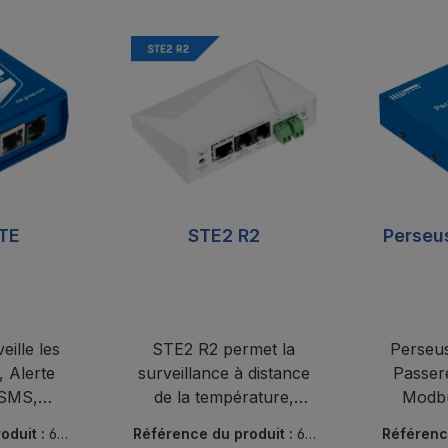
ITE
STE2 R2
Perseu
eille les
STE2 R2 permet la
Perseus
 Alerte
surveillance à distance
Passer
/SMS,
de la température,
Modb
nsDesk,
l'envoi d'alarmes par e-
Modb
oduit :
60
Référence du produit :
60
Référenc
salle de
mail/SMS, installation
SensD