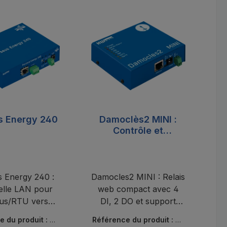
s Energy 240
Damoclès2 MINI :
Contrôle et
surveillance à
distance (IoT)
 Energy 240 :
Damocles2 MINI : Relais
N
elle LAN pour
web compact avec 4
us/RTU vers
DI, 2 DO et support
us/TCP avec
MQTT pour le contrôle
e du produit :
PE
Référence du produit :
Da
Ré
esk Portal.
et la surveillance à