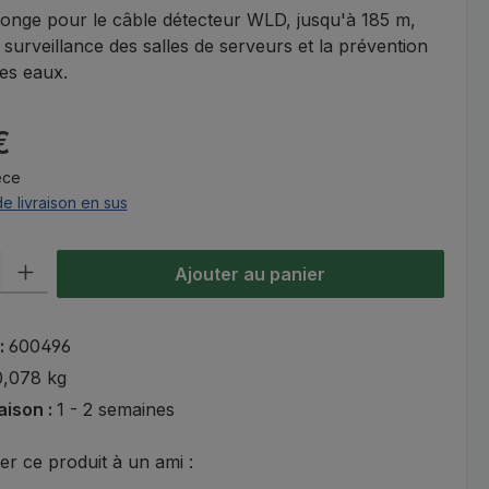
longe pour le câble détecteur WLD, jusqu'à 185 m,
a surveillance des salles de serveurs et la prévention
es eaux.
:
€
èce
de livraison en sus
oduit : Entrez la quantité souhaitée ou utilisez les boutons pour aug
Ajouter au panier
 :
600496
0,078 kg
raison :
1 - 2 semaines
 ce produit à un ami :