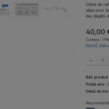
Câble de ral
idéal pour l
des dégâts d
Prix régulier 
40,00 
Contenu :
1 Pi
Prix HT, frais 
Quantité de pr
Réf. produit
Poids env :
Délai de liv
Recommander