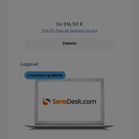
Prix régulier :
De
316,50 €
Prix HT, frais de livraison en sus
Détails
Ignorer la galerie de produits
Logiciel
Livraison gratuite
Li