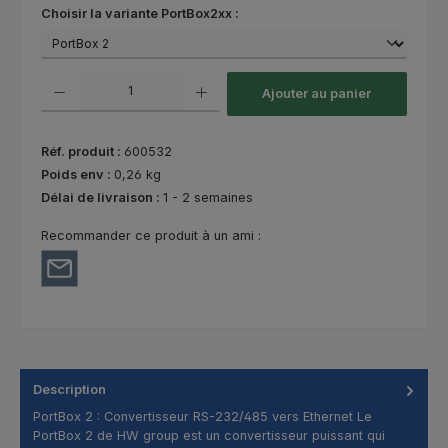
Sélectionnez
Choisir la variante PortBox2xx :
Quantité de produit : Entrez la quantité souhaitée ou utilisez les bouton
Ajouter au panier
Réf. produit :
600532
Poids env :
0,26 kg
Délai de livraison :
1 - 2 semaines
Recommander ce produit à un ami :
Description
PortBox 2 : Convertisseur RS-232/485 vers Ethernet Le
PortBox 2 de HW group est un convertisseur puissant qui