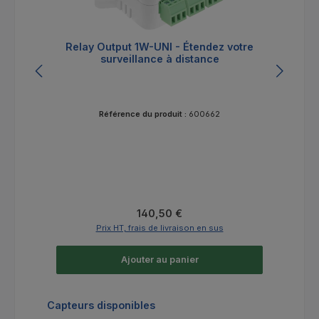
Relay Output 1W-UNI - Étendez votre
surveillance à distance
Référence du produit :
600662
Prix régulier :
140,50 €
Prix HT, frais de livraison en sus
Ajouter au panier
Ignorer la galerie de produits
Capteurs disponibles