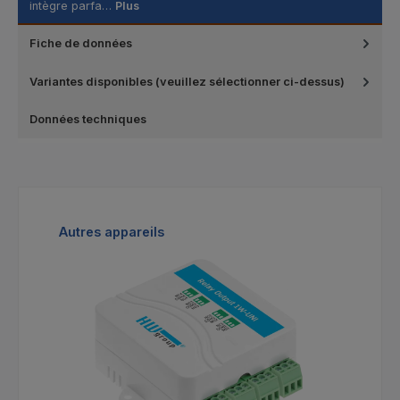
intègre parfa…
Plus
Fiche de données
Variantes disponibles (veuillez sélectionner ci-dessus)
Données techniques
Ignorer la galerie de produits
Autres appareils