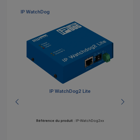
Ignorer la galerie de produits
IP WatchDog
IP WatchDog2 Lite
IP
Référence du produit :
IP-WatchDog2xx