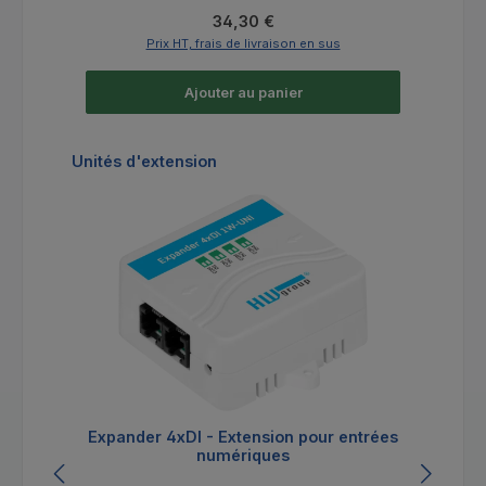
Prix régulier :
34,30 €
Prix HT, frais de livraison en sus
Ajouter au panier
Ignorer la galerie de produits
Unités d'extension
Expander 4xDI - Extension pour entrées
numériques