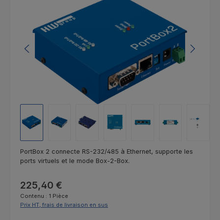
PortBox 2 connecte RS-232/485 à Ethernet, supporte les
ports virtuels et le mode Box-2-Box.
Prix régulier :
225,40 €
Contenu :
1 Pièce
Prix HT, frais de livraison en sus