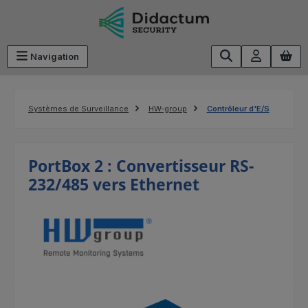
Passer au contenu principal
Navigation
Systèmes de Surveillance
HW-group
Contrôleur d'E/S
PortBox 2 : Convertisseur RS-
232/485 vers Ethernet
Ignorer la galerie d'images