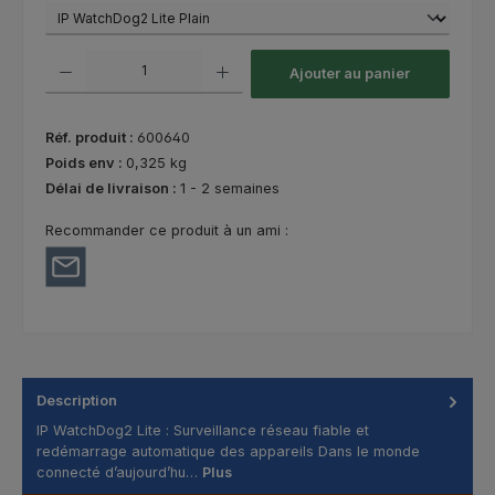
Quantité de produit : Entrez la quantité souhaitée ou utilisez les bouton
Ajouter au panier
Réf. produit :
600640
Poids env :
0,325 kg
Délai de livraison :
1 - 2 semaines
Recommander ce produit à un ami :
Description
IP WatchDog2 Lite : Surveillance réseau fiable et
redémarrage automatique des appareils Dans le monde
connecté d’aujourd’hu…
Plus