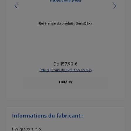
SensDesk.com
Référence du produit :
SensDExx
Prix régulier :
De
157,90 €
Prix HT, frais de livraison en sus
Détails
Informations du fabricant :
HW group s. r. o.