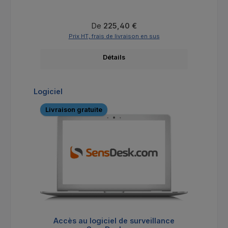
Prix régulier :
De
225,40 €
Prix HT, frais de livraison en sus
Détails
Ignorer la galerie de produits
Logiciel
Livraison gratuite
Li
Accès au logiciel de surveillance