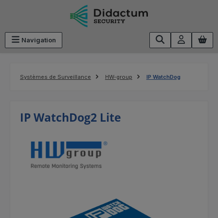
Passer au contenu principal
Navigation
Systèmes de Surveillance
HW-group
IP WatchDog
IP WatchDog2 Lite
Ignorer la galerie d'images