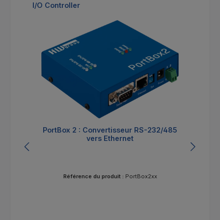
Ignorer la galerie de produits
I/O Controller
PortBox 2 : Convertisseur RS-232/485
vers Ethernet
Référence du produit :
PortBox2xx