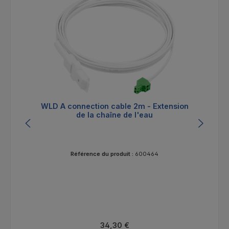
WLD A connection cable 2m - Extension
WL
de la chaîne de l'eau
Référence du produit :
600464
Prix régulier :
34,30 €