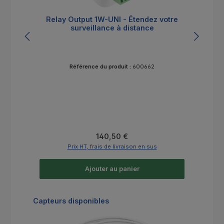
Relay Output 1W-UNI - Étendez votre
surveillance à distance
Référence du produit :
600662
Prix régulier :
140,50 €
Prix HT, frais de livraison en sus
Ajouter au panier
Ignorer la galerie de produits
Capteurs disponibles