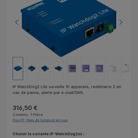
IP WatchDog2 Lite surveille 10 appareils, redémarre 2 en
cas de panne, alerte par e-mail/SMS.
Prix régulier :
316,50 €
Contenu :
1 Pièce
Prix HT, frais de livraison en sus
Sélectionnez
Choisir la variante IP-WatchDog2xx :