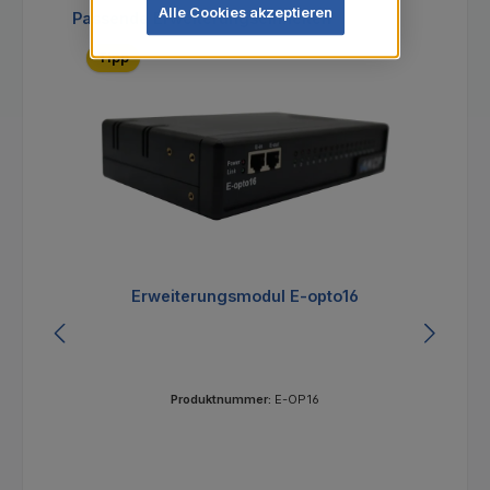
Alle Cookies akzeptieren
Produktgalerie überspringen
Passende Erweiterungseinheiten
Tipp
Erweiterungsmodul E-opto16
Produktnummer:
E-OP16