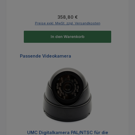
Regulärer Preis:
358,80 €
Preise exkl. MwSt. zzgl. Versandkosten
In den Warenkorb
Produktgalerie überspringen
Passende Videokamera
UMC Digitalkamera PAL/NTSC für die