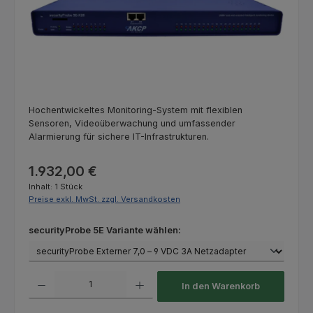
Hochentwickeltes Monitoring-System mit flexiblen
Sensoren, Videoüberwachung und umfassender
Alarmierung für sichere IT-Infrastrukturen.
Regulärer Preis:
1.932,00 €
Inhalt:
1 Stück
Preise exkl. MwSt. zzgl. Versandkosten
auswählen
securityProbe 5E Variante wählen:
Produkt Anzahl: Gib den gewünschten Wert ein oder benutze die Schaltfl
In den Warenkorb