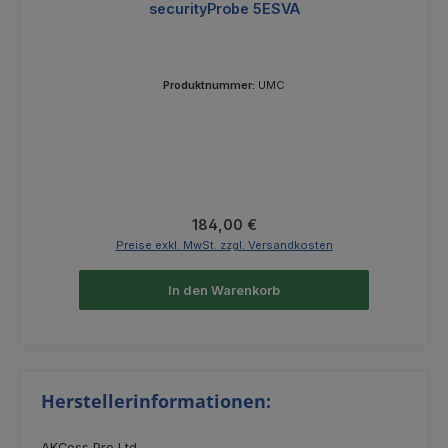
securityProbe 5ESVA
Produktnummer:
UMC
Regulärer Preis:
184,00 €
Preise exkl. MwSt. zzgl. Versandkosten
In den Warenkorb
Herstellerinformationen:
AKCess Pro Ltd.