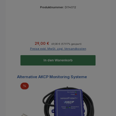
Produktnummer:
DI14012
Verkaufspreis:
Regulärer Preis:
29,00 €
69,00 €
(57.97% gespart)
Preise exkl. MwSt. zzgl. Versandkosten
In den Warenkorb
Produktgalerie überspringen
Alternative AKCP Monitoring Systeme
Rabatt
%