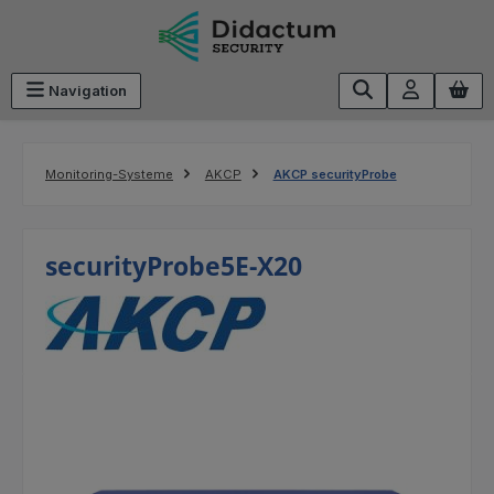
Zum Hauptinhalt springen
Navigation
Monitoring-Systeme
AKCP
AKCP securityProbe
securityProbe5E-X20
Bildergalerie überspringen