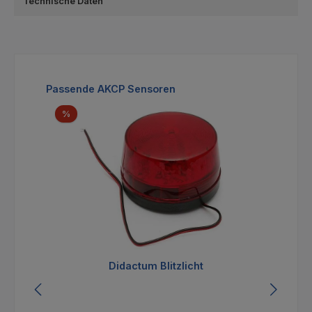
Technische Daten
Produktgalerie überspringen
Passende AKCP Sensoren
Rabatt
%
Didactum Blitzlicht