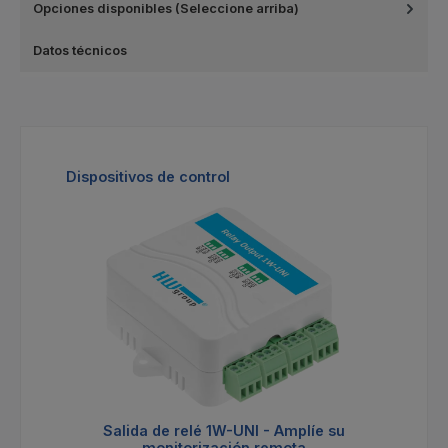
Opciones disponibles (Seleccione arriba)
Datos técnicos
Omitir la galería de productos
Dispositivos de control
Salida de relé 1W-UNI - Amplíe su
monitorización remota