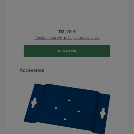
Precio normal:
113,20 €
Precios más IVA, más gastos de envío
A la cesta
Omitir la galería de productos
Accesorios