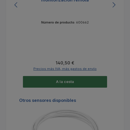
Número de producto:
600662
Precio normal:
140,50 €
Precios más IVA, más gastos de envío
A la cesta
Omitir la galería de productos
Otros sensores disponibles