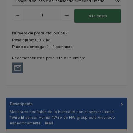
Cantidad del producto: introduce la cantidad deseada o usa los botones
A la cesta
Número de producto:
600487
Peso aprox:
0,017 kg
Plazo de entrega:
1 - 2 semanas
Recomendar este producto a un amigo:
Descripción
Monitoreo confiable de la humedad con el sensor Humid-
1Wire El sensor Humid-1Wire de HW group está diseñado
específicamente…
Más