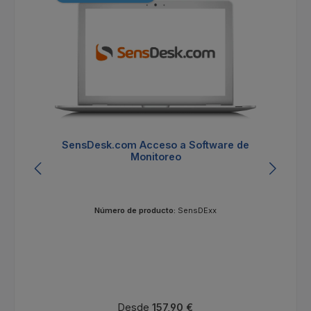
SensDesk.com Acceso a Software de
Monitoreo
Número de producto:
SensDExx
Precio normal:
Desde
157,90 €