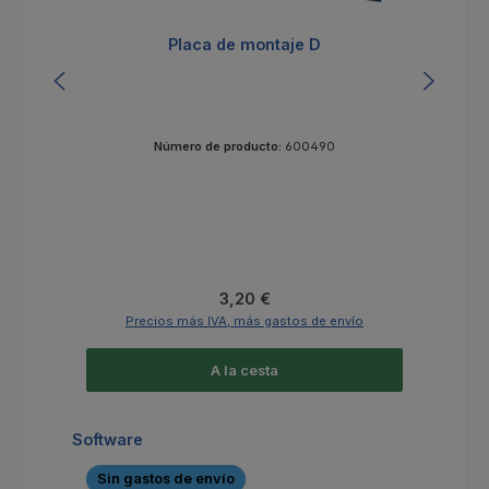
Placa de montaje D
Número de producto:
600490
Precio normal:
3,20 €
Precios más IVA, más gastos de envío
A la cesta
Omitir la galería de productos
Software
Sin gastos de envío
S