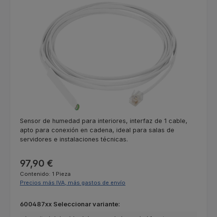
Omitir galería de imágenes
Sensor de humedad para interiores, interfaz de 1 cable,
apto para conexión en cadena, ideal para salas de
servidores e instalaciones técnicas.
Precio normal:
97,90 €
Contenido:
1 Pieza
Precios más IVA, más gastos de envío
Seleccione
600487xx Seleccionar variante: