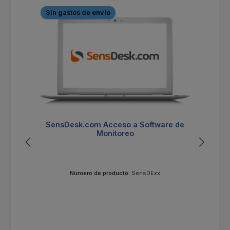
Sin gastos de envío
S
SensDesk.com Acceso a Software de
Monitoreo
Número de producto:
SensDExx