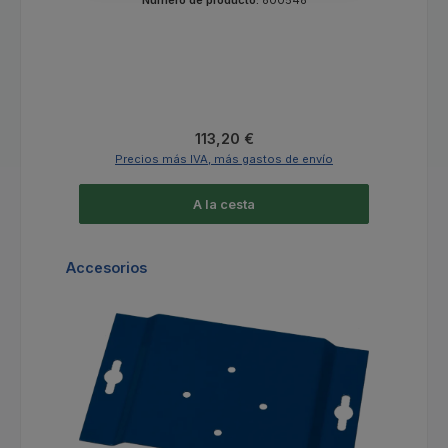
Precio normal:
113,20 €
Precios más IVA, más gastos de envío
A la cesta
Omitir la galería de productos
Accesorios