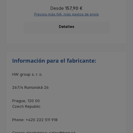
Precio normal:
Desde
157,90 €
Precios más IVA, más gastos de envío
Detalles
Información para el fabricante:
HW group s. r. o.
267/4
Rumunská 26
Prague, 120 00
Czech Republic
Phone: +420 222 511 918
Correo electrónico: sales@hwg.cz