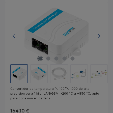
Omitir galería de imágenes
Convertidor de temperatura Pt-100/Pt-1000 de alta
precisión para 1 hilo, LAN/GSM, -200 °C a +850 °C, apto
para conexión en cadena.
Precio normal:
164,10 €