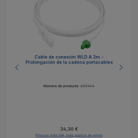
Cable de conexión WLD A 2m -
Prolongación de la cadena portacables
Número de producto:
600464
Precio normal:
34,30 €
Precios más IVA, más gastos de envío