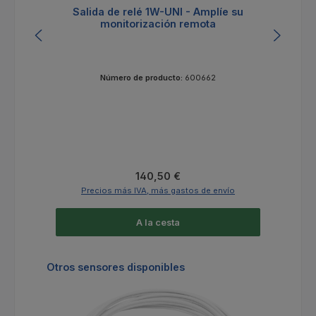
Salida de relé 1W-UNI - Amplíe su
monitorización remota
Número de producto:
600662
Precio normal:
140,50 €
Precios más IVA, más gastos de envío
A la cesta
Omitir la galería de productos
Otros sensores disponibles