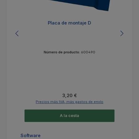
Placa de montaje D
Número de producto:
600490
Precio normal:
3,20 €
Precios más IVA, más gastos de envío
A la cesta
Omitir la galería de productos
Software