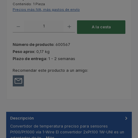
Contenido:
1 Pieza
Precios más IVA, más gastos de envío
Cantidad del producto: introduce la cantidad deseada o usa los botones
A la cesta
Número de producto:
600567
Peso aprox:
0,17 kg
Plazo de entrega:
1 - 2 semanas
Recomendar este producto a un amigo:
Descripción
Convertidor de temperatura preciso para sensores
Pt100/Pt1000 vía 1-Wire El convertidor 2xPt100 1W-UNI es un
adaptador de te…
Más