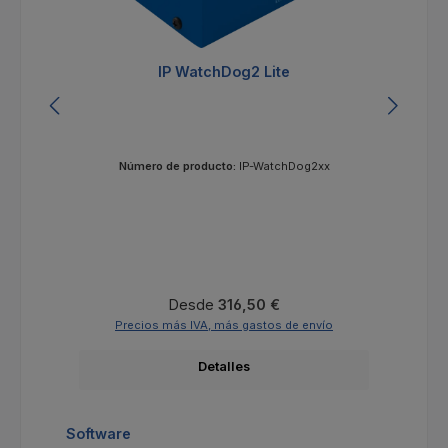
IP WatchDog2 Lite
I
Número de producto:
IP-WatchDog2xx
Precio normal:
Desde
316,50 €
Precios más IVA, más gastos de envío
Detalles
Omitir la galería de productos
Software