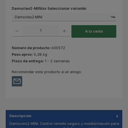
Seleccione
Damocles2-MINIxx Seleccionar variante:
Cantidad del producto: introduce la cantidad deseada o usa los botones
A la cesta
Número de producto:
600572
Peso aprox:
0,38 kg
Plazo de entrega:
1 - 2 semanas
Recomendar este producto a un amigo:
Descripción
Damocles2 MINI: Control remoto seguro y monitorización para