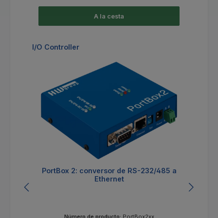
A la cesta
Omitir la galería de productos
I/O Controller
PortBox 2: conversor de RS-232/485 a
C
Ethernet
Número de producto:
PortBox2xx