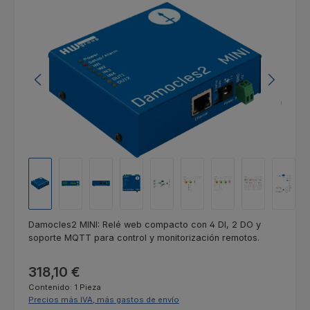
Omitir galería de imágenes
Damocles2 MINI: Relé web compacto con 4 DI, 2 DO y
soporte MQTT para control y monitorización remotos.
Precio normal:
318,10 €
Contenido:
1 Pieza
Precios más IVA, más gastos de envío