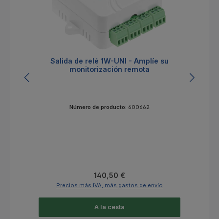
Salida de relé 1W-UNI - Amplíe su
monitorización remota
Número de producto:
600662
Precio normal:
140,50 €
Precios más IVA, más gastos de envío
A la cesta