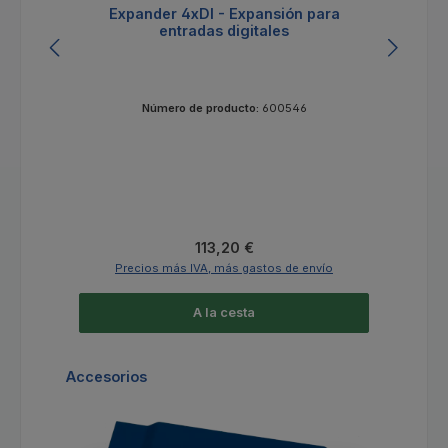
Expander 4xDI - Expansión para
Po
entradas digitales
Número de producto:
600546
Precio normal:
113,20 €
Precios más IVA, más gastos de envío
A la cesta
Omitir la galería de productos
Accesorios