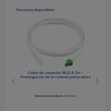
Omitir la galería de productos
Sensores disponibles
Cable de conexión WLD A 2m -
Prolongación de la cadena portacables
Número de producto:
600464