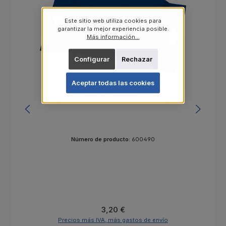
Este sitio web utiliza cookies para
garantizar la mejor experiencia posible.
Más información...
Configurar
Rechazar
Aceptar todas las cookies
Placa de montaje D
Número de producto:
600490
Precio normal:
3,20 €
Precios más IVA, más gastos de envío