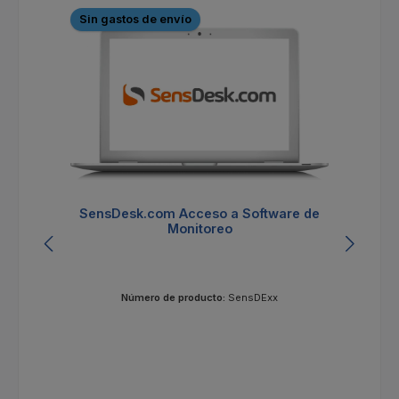
Sin gastos de envío
S
SensDesk.com Acceso a Software de
Monitoreo
Número de producto:
SensDExx