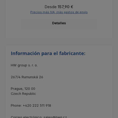
Precio normal:
Desde
157,90 €
Precios más IVA, más gastos de envío
Detalles
Información para el fabricante:
HW group s. r. o.
267/4
Rumunská 26
Prague, 120 00
Czech Republic
Phone: +420 222 511 918
Correo electrónico: sales@hwg.cz