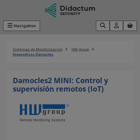
Saltar al contenido principal
Navigation
Sistemas de Monitorización
HW-group
Dispositivos Damocles
Damocles2 MINI: Control y
supervisión remotos (IoT)