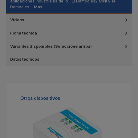
aplicaciones industriales de IoT El Damocles2 MINI y el
Damocles…
Más
Videos
Ficha técnica
Variantes disponibles (Seleccione arriba)
Datos técnicos
Omitir la galería de productos
Otros dispositivos