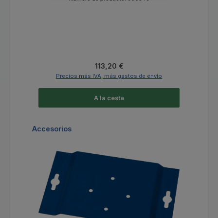
Precio normal:
113,20 €
Precios más IVA, más gastos de envío
A la cesta
Omitir la galería de productos
Accesorios