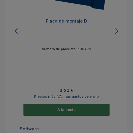
Placa de montaje D
Número de producto:
600490
Precio normal:
3,20 €
Precios más IVA, más gastos de envío
A la cesta
Omitir la galería de productos
Software