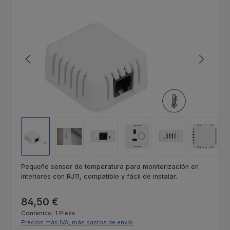
Omitir galería de imágenes
Pequeño sensor de temperatura para monitorización en
interiores con RJ11, compatible y fácil de instalar.
Precio normal:
84,50 €
Contenido:
1 Pieza
Precios más IVA, más gastos de envío