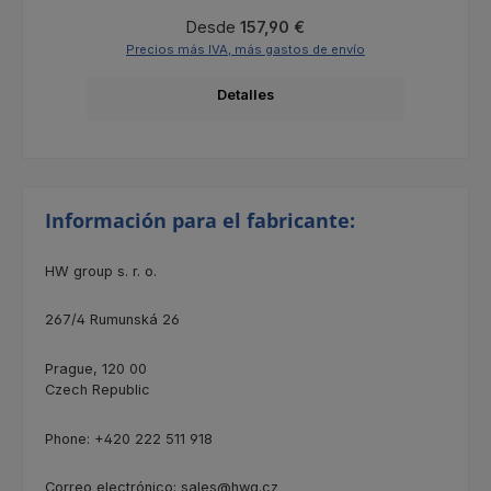
Precio normal:
Desde
157,90 €
Precios más IVA, más gastos de envío
Detalles
Información para el fabricante:
HW group s. r. o.
267/4
Rumunská 26
Prague, 120 00
Czech Republic
Phone: +420 222 511 918
Correo electrónico: sales@hwg.cz