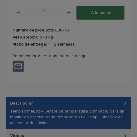
Cantidad del producto: introduce la cantidad deseada o usa los botones
A la cesta
Número de producto:
600759
Peso aprox:
0,073 kg
Plazo de entrega:
1 - 2 semanas
Recomendar este producto a un amigo:
Descripción
Temp HomeBox – Sensor de temperatura compacto para un
monitoreo preciso de la temperatura La Temp HomeBox es
un sensor de…
Más
Videos