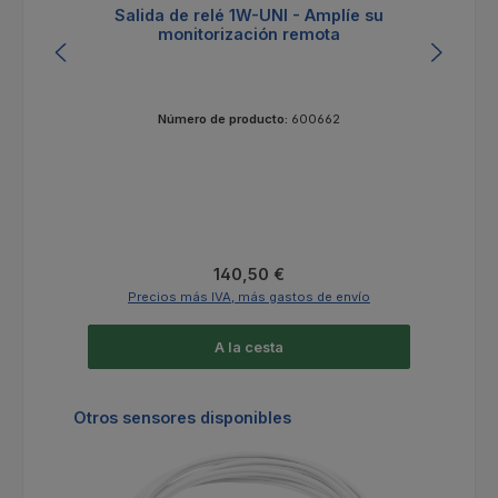
Salida de relé 1W-UNI - Amplíe su
monitorización remota
Número de producto:
600662
Precio normal:
140,50 €
Precios más IVA, más gastos de envío
A la cesta
Omitir la galería de productos
Otros sensores disponibles