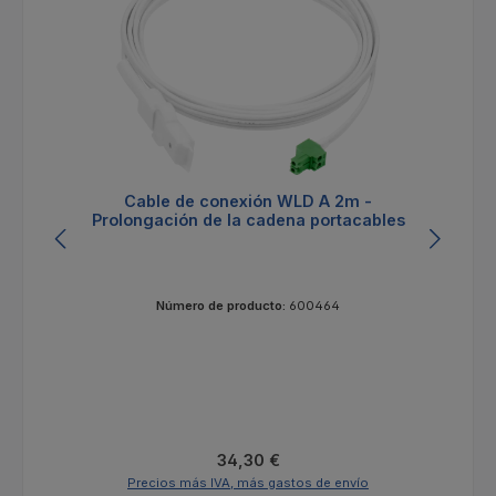
Cable de conexión WLD A 2m -
Prolongación de la cadena portacables
Número de producto:
600464
Precio normal:
34,30 €
Precios más IVA, más gastos de envío