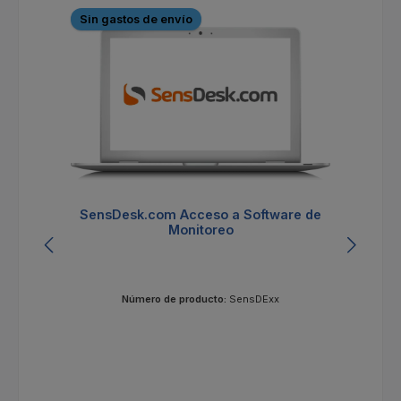
Sin gastos de envío
S
SensDesk.com Acceso a Software de
Monitoreo
Número de producto:
SensDExx