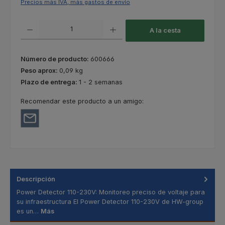
Precios más IVA, más gastos de envío
Cantidad del producto: introduce la cantidad deseada o usa los botones
A la cesta
Número de producto:
600666
Peso aprox:
0,09 kg
Plazo de entrega:
1 - 2 semanas
Recomendar este producto a un amigo:
Descripción
Power Detector 110-230V: Monitoreo preciso de voltaje para
su infraestructura El Power Detector 110-230V de HW-group
es un…
Más