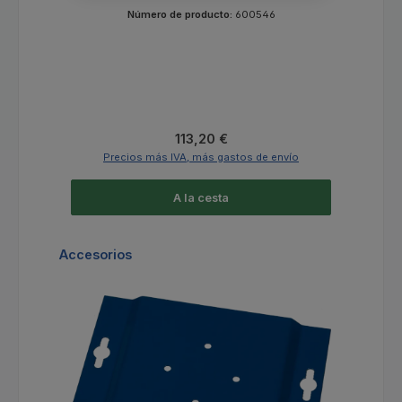
Número de producto:
600546
Precio normal:
113,20 €
Precios más IVA, más gastos de envío
A la cesta
Omitir la galería de productos
Accesorios