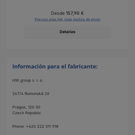
Precio normal:
Desde
157,90 €
Precios más IVA, más gastos de envío
Detalles
Información para el fabricante:
HW group s. r. o.
267/4
Rumunská 26
Prague, 120 00
Czech Republic
Phone: +420 222 511 918