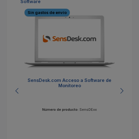
Omitir la galería de productos
Software
Sin gastos de envío
S
SensDesk.com Acceso a Software de
Monitoreo
Número de producto:
SensDExx