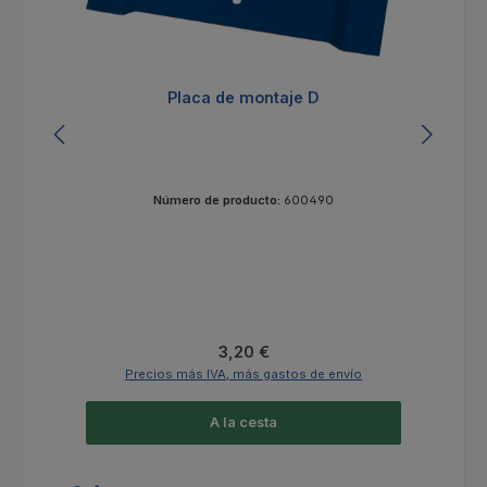
Placa de montaje D
Número de producto:
600490
Precio normal:
3,20 €
Precios más IVA, más gastos de envío
A la cesta