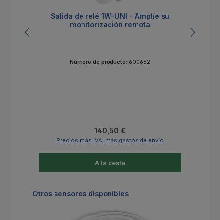
Salida de relé 1W-UNI - Amplíe su
monitorización remota
Número de producto:
600662
Precio normal:
140,50 €
Precios más IVA, más gastos de envío
A la cesta
Omitir la galería de productos
Otros sensores disponibles