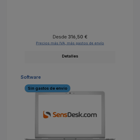
Precio normal:
Desde
316,50 €
Precios más IVA, más gastos de envío
Detalles
Omitir la galería de productos
Software
Sin gastos de envío
S