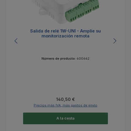
Salida de relé 1W-UNI - Amplíe su
monitorización remota
Número de producto:
600662
Precio normal:
140,50 €
Precios más IVA, más gastos de envío
A la cesta