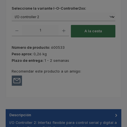
Seleccione
Seleccione la variante I-O-Controller2xx:
Cantidad del producto: introduce la cantidad deseada o usa los botones
A la cesta
Número de producto:
600533
Peso aprox:
0,26 kg
Plazo de entrega:
1 - 2 semanas
Recomendar este producto a un amigo:
Descripción
I/O Controller 2: Interfaz flexible para control serial y digital a