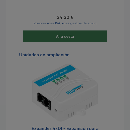
Precio normal:
34,30 €
Precios más IVA, más gastos de envío
A la cesta
Omitir la galería de productos
Unidades de ampliación
Expander 4xDI - Expansión para
Po