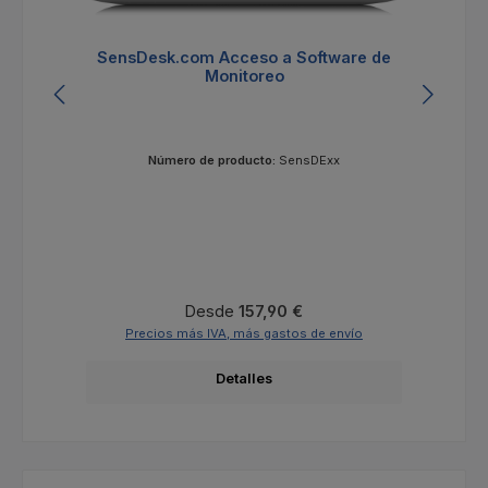
SensDesk.com Acceso a Software de
Monitoreo
Número de producto:
SensDExx
Precio normal:
Desde
157,90 €
Precios más IVA, más gastos de envío
Detalles