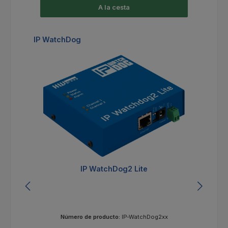
A la cesta
Omitir la galería de productos
IP WatchDog
IP WatchDog2 Lite
I
Número de producto:
IP-WatchDog2xx