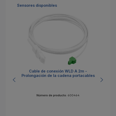
Omitir la galería de productos
Sensores disponibles
Cable de conexión WLD A 2m -
Prolongación de la cadena portacables
Número de producto:
600464