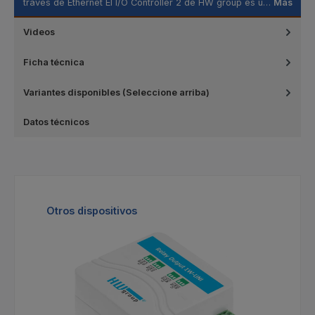
través de Ethernet El I/O Controller 2 de HW group es u…
Más
Videos
Ficha técnica
Variantes disponibles (Seleccione arriba)
Datos técnicos
Omitir la galería de productos
Otros dispositivos