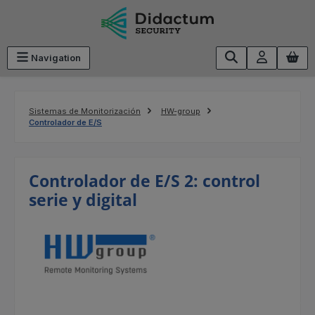
Saltar al contenido principal
Navigation
Sistemas de Monitorización
HW-group
Controlador de E/S
Controlador de E/S 2: control
serie y digital