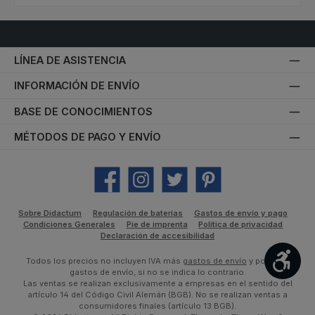
LÍNEA DE ASISTENCIA
INFORMACIÓN DE ENVÍO
BASE DE CONOCIMIENTOS
MÉTODOS DE PAGO Y ENVÍO
Facebook
Instagram
Twitter
Pinterest
Sobre Didactum
Regulación de baterías
Gastos de envío y pago
Condiciones Generales
Pie de imprenta
Política de privacidad
Declaración de accesibilidad
Most
Todos los precios no incluyen IVA más
gastos de envío
y posibles
gastos de envío, si no se indica lo contrario.
Las ventas se realizan exclusivamente a empresas en el sentido del
artículo 14 del Código Civil Alemán (BGB). No se realizan ventas a
consumidores finales (artículo 13 BGB).