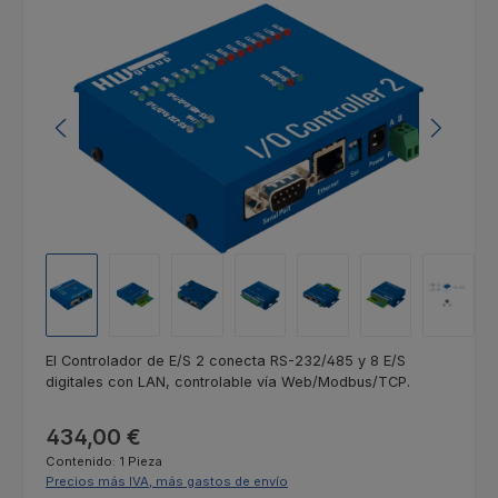
Omitir galería de imágenes
El Controlador de E/S 2 conecta RS-232/485 y 8 E/S
digitales con LAN, controlable vía Web/Modbus/TCP.
Precio normal:
434,00 €
Contenido:
1 Pieza
Precios más IVA, más gastos de envío