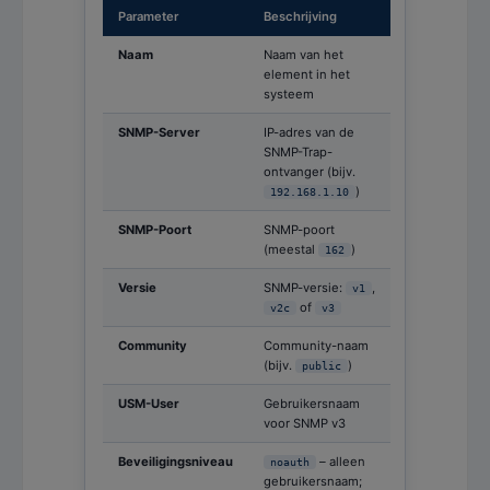
Parameter
Beschrijving
Naam
Naam van het
element in het
systeem
SNMP-Server
IP-adres van de
SNMP-Trap-
ontvanger (bijv.
)
192.168.1.10
SNMP-Poort
SNMP-poort
(meestal
)
162
Versie
SNMP-versie:
,
v1
of
v2c
v3
Community
Community-naam
(bijv.
)
public
USM-User
Gebruikersnaam
voor SNMP v3
Beveiligingsniveau
– alleen
noauth
gebruikersnaam;