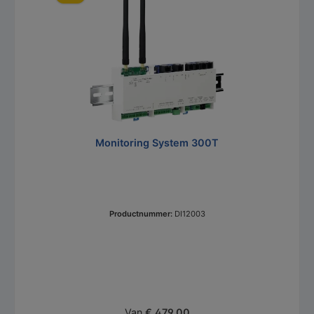
Monitoring System 300T
Productnummer:
DI12003
Normale prijs:
Van
€ 479,00