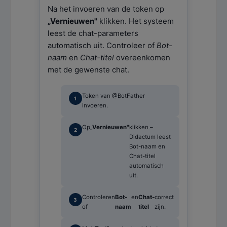
Na het invoeren van de token op
„Vernieuwen"
klikken. Het systeem
leest de chat-parameters
automatisch uit. Controleer of
Bot-
naam
en
Chat-titel
overeenkomen
met de gewenste chat.
Token van @BotFather
invoeren.
Op
„Vernieuwen"
klikken –
Didactum leest
Bot-naam en
Chat-titel
automatisch
uit.
Controleren
Bot-
en
Chat-
correct
of
naam
titel
zijn.