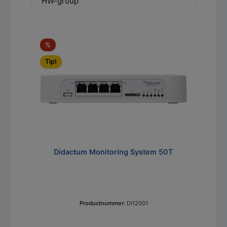
HW-group
Productgalerij overslaan
Korting
%
Tip!
Didactum Monitoring System 50T
Productnummer:
DI12001