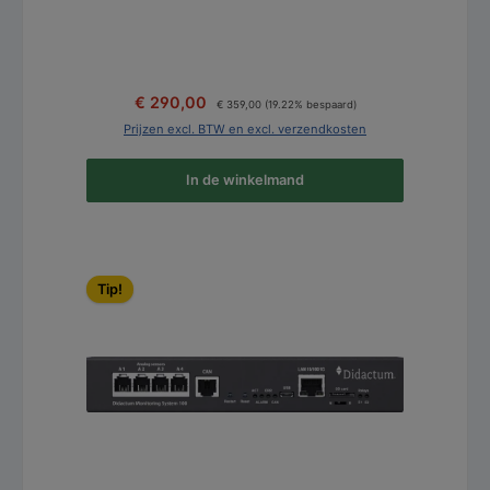
Normale prijs:
Verkoopprijs:
€ 290,00
€ 359,00
(19.22% bespaard)
Prijzen excl. BTW en excl. verzendkosten
In de winkelmand
Productgalerij overslaan
Tip!