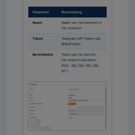
Parameter
Beschrijving
Naam
Naam van het element in
het systeem
Token
Telegram API-Token van
@BotFather
Berichttekst
Tekst van het bericht,
kan macro's bevatten
(bijv.
%3, %4, %5, %6,
)
%7