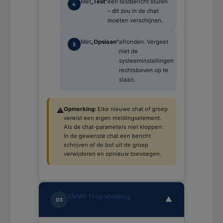
Met
„Test"
een testbericht sturen
– dit zou in de chat
moeten verschijnen.
Met
„Opslaan"
afronden. Vergeet
niet de
systeeminstellingen
rechtsboven op te
slaan.
Opmerking:
Elke nieuwe chat of groep
⚠️
vereist een eigen meldingselement.
Als de chat-parameters niet kloppen:
In de gewenste chat een bericht
schrijven of de bot uit de groep
verwijderen en opnieuw toevoegen.
SNMP Trap Melding
▼
03