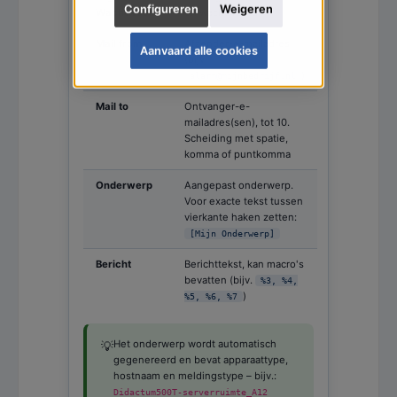
Configureren
Weigeren
Wachtwoord
en wachtwoord
Mail from
Afzender-e-mailadres
Aanvaard alle cookies
(bijv.
)
alarm@mijnbedrijf.nl
Mail to
Ontvanger-e-
mailadres(sen), tot 10.
Scheiding met spatie,
komma of puntkomma
Onderwerp
Aangepast onderwerp.
Voor exacte tekst tussen
vierkante haken zetten:
[Mijn Onderwerp]
Bericht
Berichttekst, kan macro's
bevatten (bijv.
%3, %4,
)
%5, %6, %7
Het onderwerp wordt automatisch
💡
gegenereerd en bevat apparaattype,
hostnaam en meldingstype – bijv.:
Didactum500T-serverruimte_A12