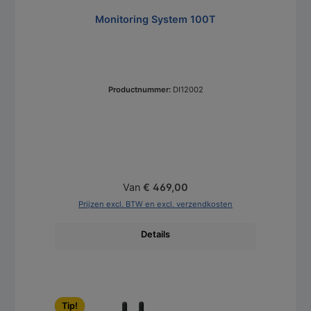
Monitoring System 100T
Productnummer:
DI12002
Normale prijs:
Van
€ 469,00
Prijzen excl. BTW en excl. verzendkosten
Details
Productgalerij overslaan
Tip!