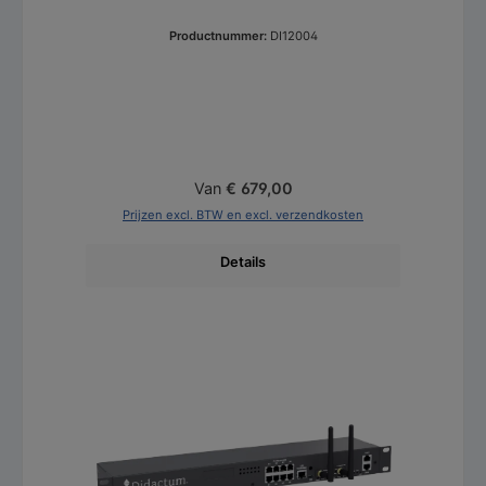
Productnummer:
DI12004
Normale prijs:
Van
€ 679,00
Prijzen excl. BTW en excl. verzendkosten
Details
Productgalerij overslaan