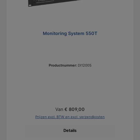
Monitoring System 550T
Productnummer:
DI12005
Normale prijs:
Van
€ 809,00
Prijzen excl. BTW en excl. verzendkosten
Details