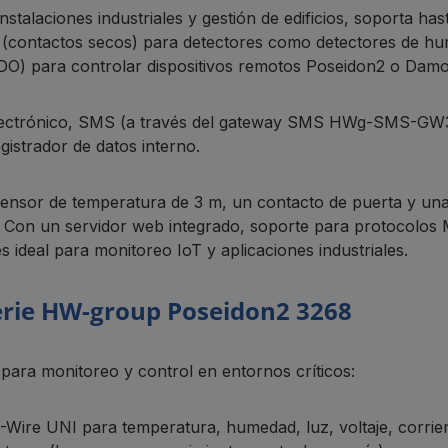
nstalaciones industriales y gestión de edificios, soporta h
s (contactos secos) para detectores como detectores de hu
 (VDO) para controlar dispositivos remotos Poseidon2 o Dam
electrónico, SMS (a través del gateway SMS HWg-SMS-GW3 
istrador de datos interno.
ensor de temperatura de 3 m, un contacto de puerta y una 
os. Con un servidor web integrado, soporte para protoco
s ideal para monitoreo IoT y aplicaciones industriales.
 serie HW-group Poseidon2 3268
para monitoreo y control en entornos críticos:
1-Wire UNI para temperatura, humedad, luz, voltaje, corri