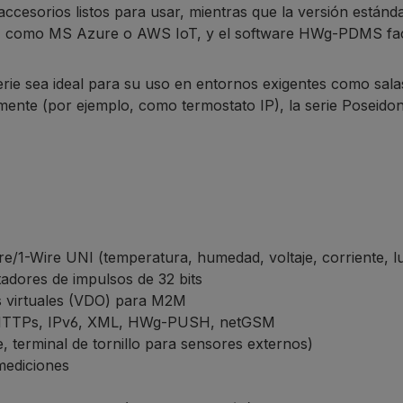
on accesorios listos para usar, mientras que la versión está
 como MS Azure o AWS IoT, y el software HWg-PDMS facilit
serie sea ideal para su uso en entornos exigentes como salas
amente (por ejemplo, como termostato IP), la serie Poseido
e/1-Wire UNI (temperatura, humedad, voltaje, corriente, l
adores de impulsos de 32 bits
as virtuales (VDO) para M2M
HTTPs, IPv6, XML, HWg-PUSH, netGSM
, terminal de tornillo para sensores externos)
mediciones