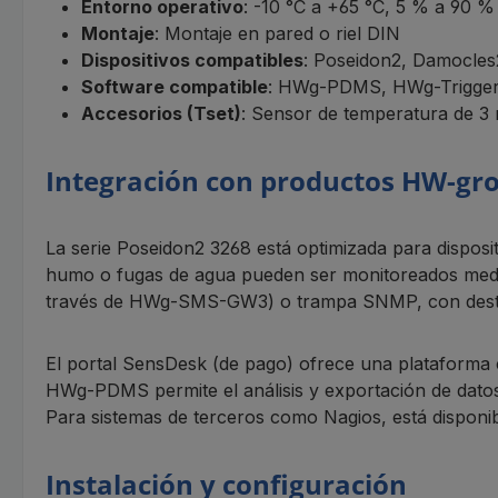
Entorno operativo
: -10 °C a +65 °C, 5 % a 90 %
Montaje
: Montaje en pared o riel DIN
Dispositivos compatibles
: Poseidon2, Damocl
Software compatible
: HWg-PDMS, HWg-Trigger, 
Accesorios (Tset)
: Sensor de temperatura de 3 
Integración con productos HW-gr
La serie Poseidon2 3268 está optimizada para di
humo o fugas de agua pueden ser monitoreados media
través de HWg-SMS-GW3) o trampa SNMP, con destina
El portal SensDesk (de pago) ofrece una plataforma ce
HWg-PDMS permite el análisis y exportación de datos 
Para sistemas de terceros como Nagios, está disponib
Instalación y configuración