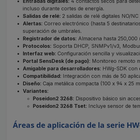
Entradas digitales
: 4 contactos secos para dete
incluso durante cortes de energía.
Salidas de relé
: 2 salidas de relé digitales NO/N
Alertas
: Correo electrónico (hasta 5 destinata
superación de umbrales.
Registrador de datos
: Almacena hasta 250,000 
Protocolos
: Soporta DHCP, SNMPv1/v3, Modbu
Interfaz web
: Configuración sencilla y visualiza
Portal SensDesk (de pago)
: Monitoreo remoto m
Amigable para desarrolladores
: HWg-SDK con e
Compatibilidad
: Integración con más de 50 ap
Diseño
: Caja metálica compacta (100 x 94 x 25 m
Variantes
:
Poseidon2 3268
: Dispositivo básico sin acce
Poseidon2 3268 Tset
: Incluye sensor de te
Áreas de aplicación de la serie H