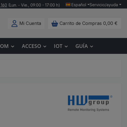
Español
Servicio/ayuda
 160
(Lun. - Vie., 09:00 - 17:00 h)
Mi Cuenta
Carrito de Compras
0,00 €
COM
ACCESO
IOT
GUÍA