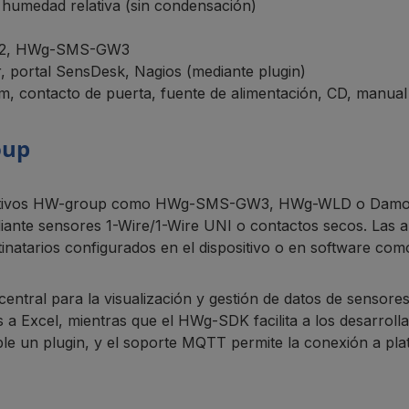
 humedad relativa (sin condensación)
es2, HWg-SMS-GW3
portal SensDesk, Nagios (mediante plugin)
m, contacto de puerta, fuente de alimentación, CD, manual
oup
spositivos HW-group como HWg-SMS-GW3, HWg-WLD o Damo
nte sensores 1-Wire/1-Wire UNI o contactos secos. Las a
tarios configurados en el dispositivo o en software com
ntral para la visualización y gestión de datos de sensores,
a Excel, mientras que el HWg-SDK facilita a los desarrollad
le un plugin, y el soporte MQTT permite la conexión a pla