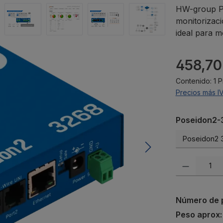
HW-group Po
monitorizac
ideal para m
Precio norma
458,70
Contenido:
1 
Precios más I
Seleccione
Poseidon2-3
Cantidad del p
Número de 
Peso aprox