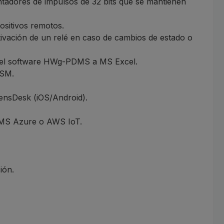
ntadores de impulsos de 32 bits que se mantienen
positivos remotos.
vación de un relé en caso de cambios de estado o
e el software HWg-PDMS a MS Excel.
GSM.
SensDesk (iOS/Android).
 MS Azure o AWS IoT.
ión.