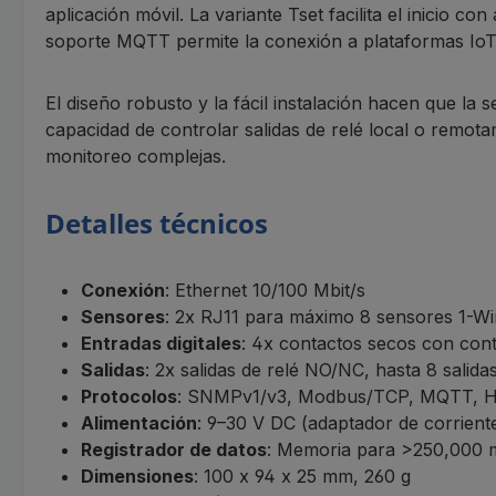
aplicación móvil. La variante Tset facilita el inicio c
soporte MQTT permite la conexión a plataformas IoT
El diseño robusto y la fácil instalación hacen que la 
capacidad de controlar salidas de relé local o remot
monitoreo complejas.
Detalles técnicos
Conexión
: Ethernet 10/100 Mbit/s
Sensores
: 2x RJ11 para máximo 8 sensores 1-Wir
Entradas digitales
: 4x contactos secos con cont
Salidas
: 2x salidas de relé NO/NC, hasta 8 salid
Protocolos
: SNMPv1/v3, Modbus/TCP, MQTT, 
Alimentación
: 9–30 V DC (adaptador de corriente
Registrador de datos
: Memoria para >250,000 
Dimensiones
: 100 x 94 x 25 mm, 260 g