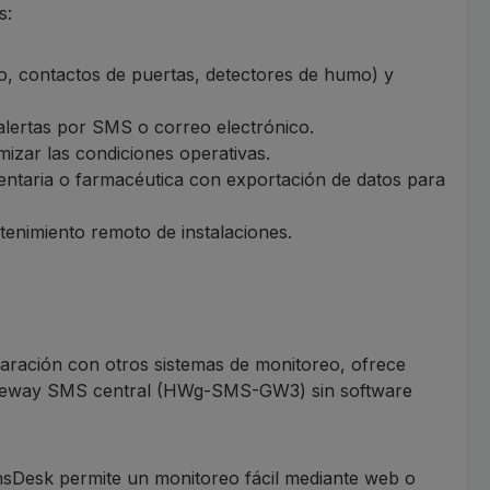
s:
o, contactos de puertas, detectores de humo) y
alertas por SMS o correo electrónico.
izar las condiciones operativas.
mentaria o farmacéutica con exportación de datos para
ntenimiento remoto de instalaciones.
paración con otros sistemas de monitoreo, ofrece
gateway SMS central (HWg-SMS-GW3) sin software
SensDesk permite un monitoreo fácil mediante web o