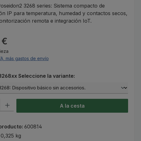
seidon2 3268 series: Sistema compacto de
ión IP para temperatura, humedad y contactos secos,
onitorización remota e integración IoT.
l:
 €
Pieza
VA, más gastos de envío
268xx Seleccione la variante:
roducto: introduce la cantidad deseada o usa los botones para aumen
A la cesta
producto:
600814
:
0,325 kg