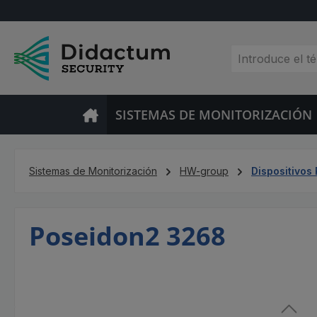
tar al contenido principal
Saltar a la búsqueda
Saltar a la navegación principal
SISTEMAS DE MONITORIZACIÓN
Sistemas de Monitorización
HW-group
Dispositivos
Poseidon2 3268