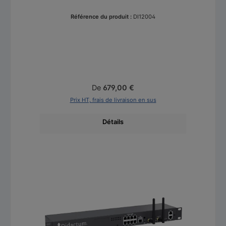
Référence du produit :
DI12004
Prix régulier :
De
679,00 €
Prix HT, frais de livraison en sus
Détails
Ignorer la galerie de produits