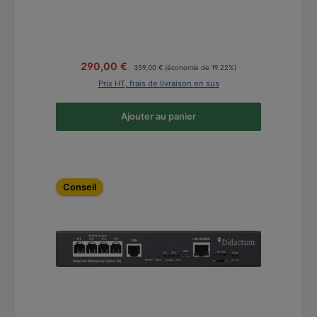
Prix régulier :
Prix de vente :
290,00 €
359,00 €
(économie de 19.22%)
Prix HT, frais de livraison en sus
Ajouter au panier
Ignorer la galerie de produits
Conseil