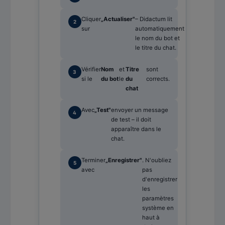
Cliquer
„Actualiser"
– Didactum lit
sur
automatiquement
le nom du bot et
le titre du chat.
Vérifier
Nom
et
Titre
sont
si le
du bot
le
du
corrects.
chat
Avec
„Test"
envoyer un message
de test – il doit
apparaître dans le
chat.
Terminer
„Enregistrer"
. N'oubliez
avec
pas
d'enregistrer
les
paramètres
système en
haut à