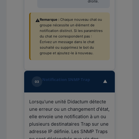
droite.
Remarque :
Chaque nouveau chat ou
⚠️
groupe nécessite un élément de
notification distinct. Si les paramètres
du chat ne correspondent pas :
Écrivez un message dans le chat
souhaité ou supprimez le bot du
groupe et ajoutez-le à nouveau.
Notification SNMP Trap
▼
03
Lorsqu'une unité Didactum détecte
une erreur ou un changement d'état,
elle envoie une notification à un ou
plusieurs destinataires Trap sur une
adresse IP définie. Les SNMP Traps
ne sont déclenchés que via des