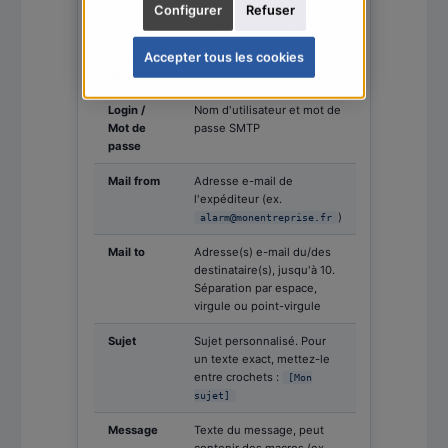
session SMTP
Configurer
Refuser
(typiquement port 587)
Accepter tous les cookies
Activer
Activer ou désactiver SSL
SSL
Login /
Nom d'utilisateur et mot de
Mot de
passe SMTP
passe
Mail from
Adresse e-mail de
l'expéditeur (ex.
)
alarm@monentreprise.fr
Mail to
Adresse(s) e-mail du/des
destinataire(s), jusqu'à 10.
Séparation par espace,
virgule ou point-virgule
Sujet
Sujet personnalisé. Pour
un texte exact, mettez-le
entre crochets :
[Mon
sujet]
Message
Texte du message, peut