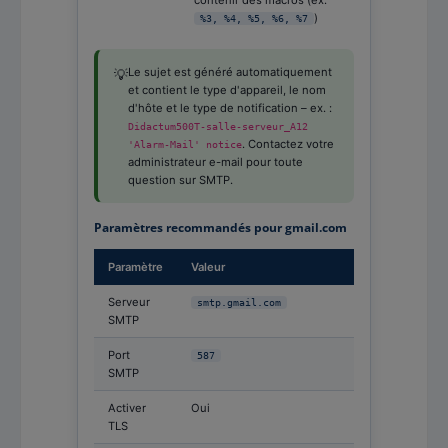
contenir des macros (ex.
)
%3, %4, %5, %6, %7
Le sujet est généré automatiquement
💡
et contient le type d'appareil, le nom
d'hôte et le type de notification – ex. :
Didactum500T-salle-serveur_A12
. Contactez votre
'Alarm-Mail' notice
administrateur e-mail pour toute
question sur SMTP.
Paramètres recommandés pour gmail.com
Paramètre
Valeur
Serveur
smtp.gmail.com
SMTP
Port
587
SMTP
Activer
Oui
TLS