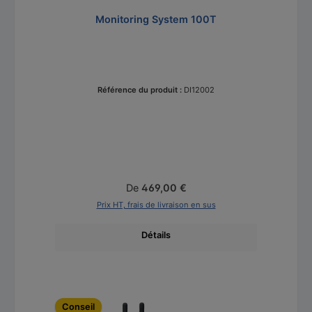
Monitoring System 100T
Référence du produit :
DI12002
Prix régulier :
De
469,00 €
Prix HT, frais de livraison en sus
Détails
Ignorer la galerie de produits
Conseil