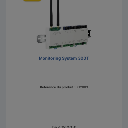
Monitoring System 300T
Référence du produit :
DI12003
Prix régulier :
De
479,00 €