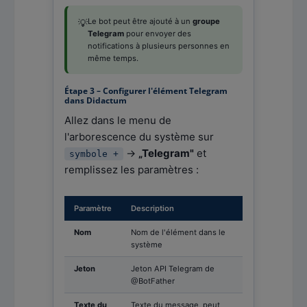
Le bot peut être ajouté à un
groupe
💡
Telegram
pour envoyer des
notifications à plusieurs personnes en
même temps.
Étape 3 – Configurer l'élément Telegram
dans Didactum
Allez dans le menu de
l'arborescence du système sur
→
„Telegram"
et
symbole +
remplissez les paramètres :
Paramètre
Description
Nom
Nom de l'élément dans le
système
Jeton
Jeton API Telegram de
@BotFather
Texte du
Texte du message, peut