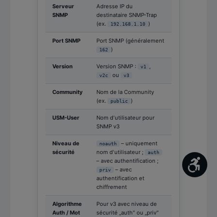
Serveur
Adresse IP du
SNMP
destinataire SNMP-Trap
(ex.
)
192.168.1.10
Port SNMP
Port SNMP (généralement
)
162
Version
Version SNMP :
,
v1
ou
v2c
v3
Community
Nom de la Community
(ex.
)
public
USM-User
Nom d'utilisateur pour
SNMP v3
Niveau de
– uniquement
noauth
sécurité
nom d'utilisateur ;
auth
– avec authentification ;
Affic
– avec
priv
authentification et
chiffrement
Algorithme
Pour v3 avec niveau de
Auth / Mot
sécurité „auth" ou „priv"