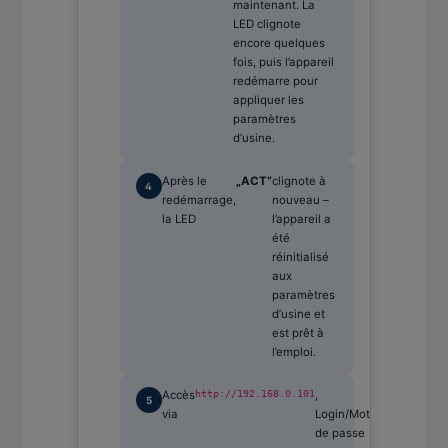
maintenant. La
LED clignote
encore quelques
fois, puis l’appareil
redémarre pour
appliquer les
paramètres
d’usine.
Après le
„ACT“
clignote à
redémarrage,
nouveau –
la LED
l’appareil a
été
réinitialisé
aux
paramètres
d’usine et
est prêt à
l’emploi.
Accès
http://192.168.0.101
,
guest
/
guest
.
via
Login/Mot
de passe