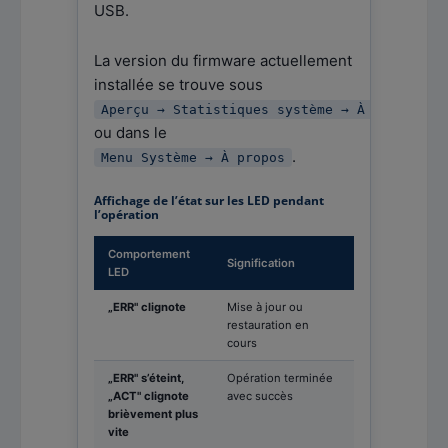
USB.
La version du firmware actuellement
installée se trouve sous
Aperçu → Statistiques système → À propos du
ou dans le
.
Menu Système → À propos
Affichage de l’état sur les LED pendant
l’opération
Comportement
Signification
LED
„ERR" clignote
Mise à jour ou
restauration en
cours
„ERR" s’éteint,
Opération terminée
„ACT" clignote
avec succès
brièvement plus
vite