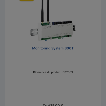
Monitoring System 300T
Référence du produit :
DI12003
Prix régulier :
De
479,00 €