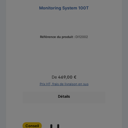
Monitoring System 100T
Référence du produit :
DI12002
Prix régulier :
De
469,00 €
Prix HT, frais de livraison en sus
Détails
Ignorer la galerie de produits
Conseil