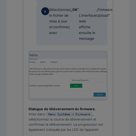
Sélectionnez
„OK“
.
„Firmware
.
le fichier de
L’interface
Upload“
mise à jour
web
et confirmez
affiche
avec
ensuite le
message
Dialogue de téléversement du firmware.
Allez dans
,
Menu Système → Firmware
sélectionnez la source de téléversement et
confirmez le téléversement. La progression est
également indiquée par les LED de l’appareil.