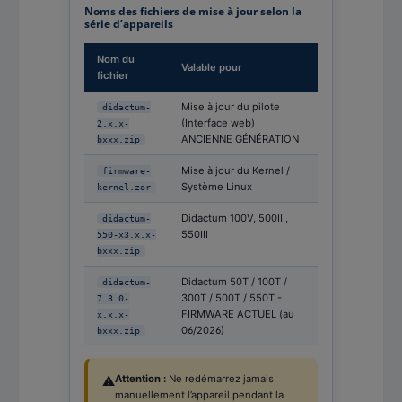
Noms des fichiers de mise à jour selon la
série d’appareils
Nom du
Valable pour
fichier
Mise à jour du pilote
didactum-
(Interface web)
2.x.x-
ANCIENNE GÉNÉRATION
bxxx.zip
Mise à jour du Kernel /
firmware-
Système Linux
kernel.zor
Didactum 100V, 500III,
didactum-
550III
550-x3.x.x-
bxxx.zip
Didactum 50T / 100T /
didactum-
300T / 500T / 550T -
7.3.0-
FIRMWARE ACTUEL (au
x.x.x-
06/2026)
bxxx.zip
Attention :
Ne redémarrez jamais
⚠️
manuellement l’appareil pendant la