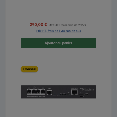
Prix régulier :
Prix de vente :
290,00 €
359,00 €
(économie de 19.22%)
Prix HT, frais de livraison en sus
Ajouter au panier
Ignorer la galerie de produits
Conseil