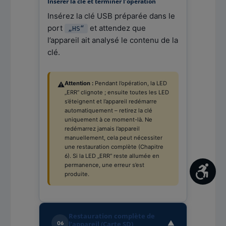
Insérer la clé et terminer l’opération
Insérez la clé USB préparée dans le
port
et attendez que
„HS“
l’appareil ait analysé le contenu de la
clé.
Attention :
Pendant l’opération, la LED
⚠️
„ERR“ clignote ; ensuite toutes les LED
s’éteignent et l’appareil redémarre
automatiquement – retirez la clé
uniquement à ce moment-là. Ne
redémarrez jamais l’appareil
manuellement, cela peut nécessiter
une restauration complète (Chapitre
6). Si la LED „ERR“ reste allumée en
permanence, une erreur s’est
Affic
produite.
Restauration complète de
▼
l’appareil (Carte SD)
06