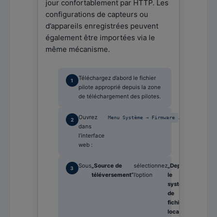
jour confortablement par HTTP. Les
configurations de capteurs ou
d’appareils enregistrées peuvent
également être importées via le
même mécanisme.
Téléchargez d’abord le fichier
pilote approprié depuis la zone
de téléchargement des pilotes.
Ouvrez
.
Menu Système → Firmware
dans
l’interface
web :
Sous
„Source de
sélectionnez
„Depuis
et
„S
téléversement“
l’option
le
cliquez
un
système
sur
de
fichiers
local“