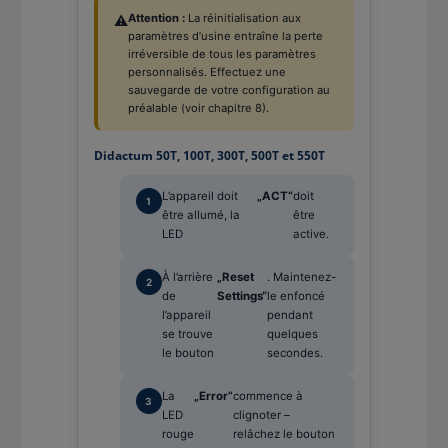
Attention :
La réinitialisation aux
⚠️
paramètres d’usine entraîne la perte
irréversible de tous les paramètres
personnalisés. Effectuez une
sauvegarde de votre configuration au
préalable (voir chapitre 8).
Didactum 50T, 100T, 300T, 500T et 550T
L’appareil doit
„ACT“
doit
être allumé, la
être
LED
active.
À l’arrière
„Reset
. Maintenez-
de
Settings“
le enfoncé
l’appareil
pendant
se trouve
quelques
le bouton
secondes.
La
„Error“
commence à
LED
clignoter –
rouge
relâchez le bouton