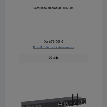
Référence du produit :
DI12004
Prix régulier :
De
679,00 €
Prix HT, frais de livraison en sus
Détails
Ignorer la galerie de produits