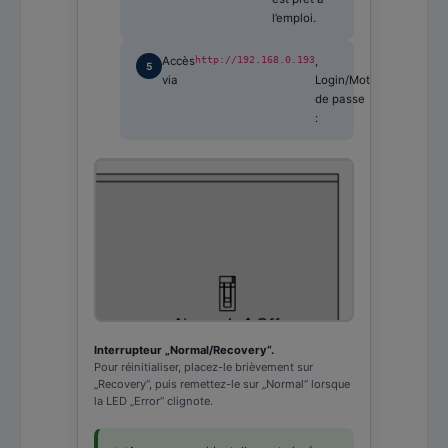
l’emploi.
Accès
http://192.168.0.193
,
guest
/
guest
.
via
Login/Mot
de passe
:
Interrupteur „Normal/Recovery“.
Pour réinitialiser, placez-le brièvement sur
„Recovery“, puis remettez-le sur „Normal“ lorsque
la LED „Error“ clignote.