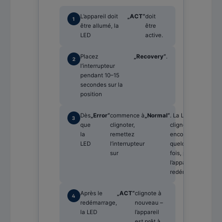
L’appareil doit
„ACT“
doit
être allumé, la
être
LED
active.
Placez
„Recovery“
.
l’interrupteur
pendant 10–15
secondes sur la
position
Dès
„Error“
commence à
„Normal“
. La LED
que
clignoter,
clignote
la
remettez
encore
LED
l’interrupteur
quelques
sur
fois, puis
l’appareil
redémarre.
Après le
„ACT“
clignote à
redémarrage,
nouveau –
la LED
l’appareil
est prêt à