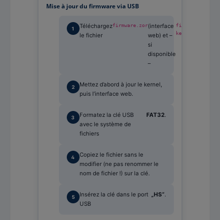
Mise à jour du firmware via USB
Téléchargez
firmware.zor
(interface
firmware-
(noy
kernel.zor
le fichier
web) et –
Linux
si
disponible
–
Mettez d’abord à jour le kernel,
puis l’interface web.
Formatez la clé USB
FAT32
.
avec le système de
fichiers
Copiez le fichier sans le
modifier (ne pas renommer le
nom de fichier !) sur la clé.
Insérez la clé dans le port
„HS“
.
USB